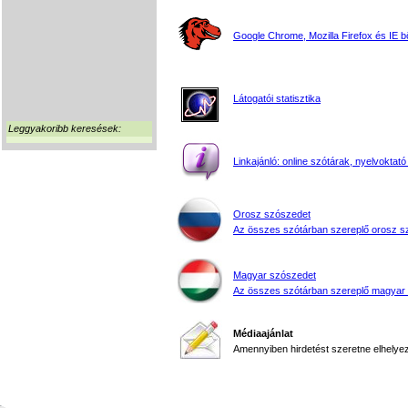
Google Chrome, Mozilla Firefox és IE 
Látogatói statisztika
Leggyakoribb keresések:
Linkajánló: online szótárak, nyelvoktató
Orosz szószedet
Az összes szótárban szereplő orosz s
Magyar szószedet
Az összes szótárban szereplő magyar
Médiaajánlat
Amennyiben hirdetést szeretne elhelyezn