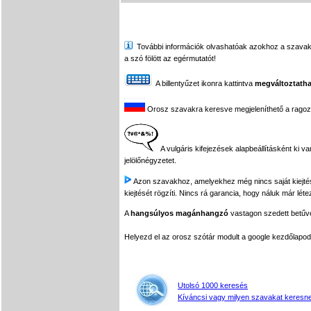
További információk olvashatóak azokhoz a szavakhoz,
a szó fölött az egérmutatót!
A billentyűzet ikonra kattintva
megváltoztatha
Orosz szavakra keresve megjeleníthető a ragozási
A vulgáris kifejezések alapbeállításként ki v
jelölőnégyzetet.
Azon szavakhoz, amelyekhez még nincs saját kiejtés f
kiejtését rögzíti. Nincs rá garancia, hogy náluk már léte
A
hangsúlyos magánhangzó
vastagon szedett betűvel
Helyezd el az orosz szótár modult a google kezdőla
Utolsó 1000 keresés
Kíváncsi vagy milyen szavakat keresne