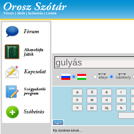
Fórum
|
Játék
|
Szóbeírás
|
Linkek
ele
je
b
árm
ely
Kis türelmet kérek...