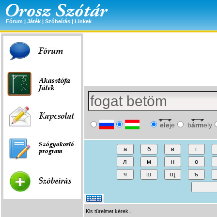
Fórum
|
Játék
|
Szóbeírás
|
Linkek
ele
je
b
árm
ely
Kis türelmet kérek...