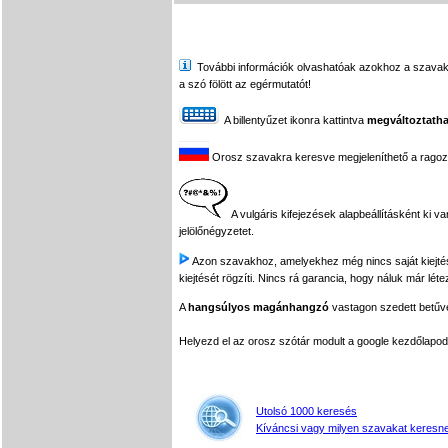
További információk olvashatóak azokhoz a szavakhoz,
a szó fölött az egérmutatót!
A billentyűzet ikonra kattintva
megváltoztatha
Orosz szavakra keresve megjeleníthető a ragozási
A vulgáris kifejezések alapbeállításként ki v
jelölőnégyzetet.
Azon szavakhoz, amelyekhez még nincs saját kiejtés f
kiejtését rögzíti. Nincs rá garancia, hogy náluk már léte
A
hangsúlyos magánhangzó
vastagon szedett betűvel
Helyezd el az orosz szótár modult a google kezdőla
Utolsó 1000 keresés
Kíváncsi vagy milyen szavakat keresne