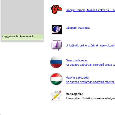
Google Chrome, Mozilla Firefox és IE 
Látogatói statisztika
Leggyakoribb keresések:
Linkajánló: online szótárak, nyelvoktató
Orosz szószedet
Az összes szótárban szereplő orosz s
Magyar szószedet
Az összes szótárban szereplő magyar
Médiaajánlat
Amennyiben hirdetést szeretne elhelyezn