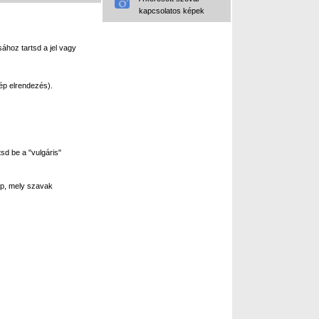
kapcsolatos képek
ához tartsd a jel vagy
ép elrendezés).
sd be a "vulgáris"
p, mely szavak