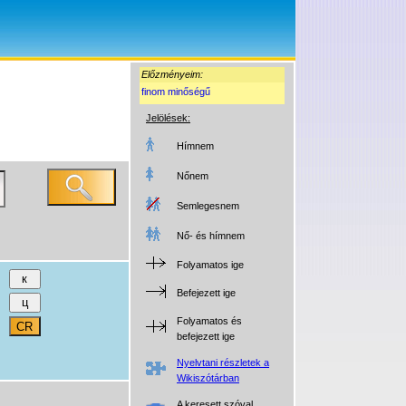
Előzményeim:
finom minőségű
Jelölések:
Hímnem
Nőnem
Semlegesnem
Nő- és hímnem
Folyamatos ige
Befejezett ige
Folyamatos és
befejezett ige
Nyelvtani részletek a
Wikiszótárban
A keresett szóval