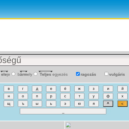
ele
je
b
árm
ely
Teljes
egyezés
ragozás
vulgáris