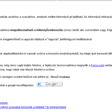
tóak azokhoz a szavakhoz, amelyek mellett információ jel található. Az információ elolvasás
kattintva
megváltoztatható a billentyűzetkiosztás
(orosz betűk abc sorrendben vagy íróg
megjeleníthető a ragozási táblázat a "ragozás" jelölőnégyzet beállításával.
ek alapbeállításként ki vannak szűrve a keresési eredményekből, ha mégis ilyet keresnél állít
még nincs saját kiejtés felvéve, a 'lejátszás' ikonra kattintva megnyílik a
Forvo.com
webla
ancia, hogy náluk már létezik felvétel a szóhoz.
ó
vastagon szedett betűvel van jelölve pl.: б
е
лый медв
е
дь
modult a google kezdőlapodon
eresés
 milyen szavakat keresnek a többiek? Itt megnézheted