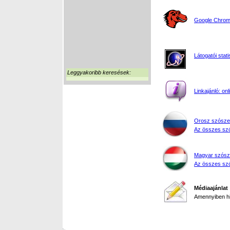
Google Chrome
Látogatói stati
Leggyakoribb keresések:
Linkajánló: on
Orosz szósze
Az összes szó
Magyar szósz
Az összes szó
Médiaajánlat
Amennyiben hir