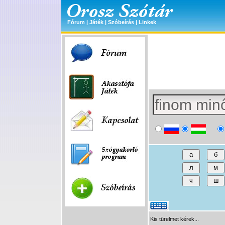
Fórum
|
Játék
|
Szóbeírás
|
Linkek
Kis türelmet kérek...