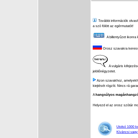
További információk olvasha
a szó fölött az egérmutatót!
A billentyűzet ikonra 
Orosz szavakra keresve 
A vulgáris kifejezés
jelölőnégyzetet.
Azon szavakhoz, amelyekhez 
kiejtését rögzíti. Nincs rá gar
A
hangsúlyos magánhangz
Helyezd el az orosz szótár 
Utolsó 1000 k
Kíváncsi vagy