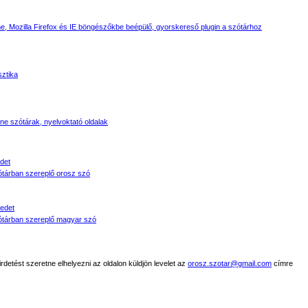
, Mozilla Firefox és IE böngészőkbe beépülő, gyorskereső plugin a szótárhoz
sztika
line szótárak, nyelvoktató oldalak
det
tárban szereplő orosz szó
edet
tárban szereplő magyar szó
detést szeretne elhelyezni az oldalon küldjön levelet az
orosz.szotar@gmail.com
címre