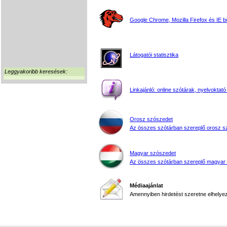
Google Chrome, Mozilla Firefox és IE 
Látogatói statisztika
Leggyakoribb keresések:
Linkajánló: online szótárak, nyelvoktató
Orosz szószedet
Az összes szótárban szereplő orosz s
Magyar szószedet
Az összes szótárban szereplő magyar
Médiaajánlat
Amennyiben hirdetést szeretne elhelyezn