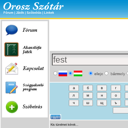
Fórum
|
Játék
|
Szóbeírás
|
Linkek
ele
je
b
árm
ely
Kis türelmet kérek...