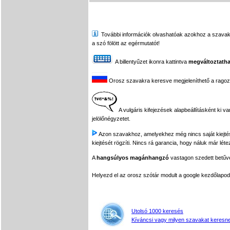
További információk olvashatóak azokhoz a szavakhoz,
a szó fölött az egérmutatót!
A billentyűzet ikonra kattintva
megváltoztatha
Orosz szavakra keresve megjeleníthető a ragozási
A vulgáris kifejezések alapbeállításként ki v
jelölőnégyzetet.
Azon szavakhoz, amelyekhez még nincs saját kiejtés f
kiejtését rögzíti. Nincs rá garancia, hogy náluk már léte
A
hangsúlyos magánhangzó
vastagon szedett betűvel
Helyezd el az orosz szótár modult a google kezdőla
Utolsó 1000 keresés
Kíváncsi vagy milyen szavakat keresne