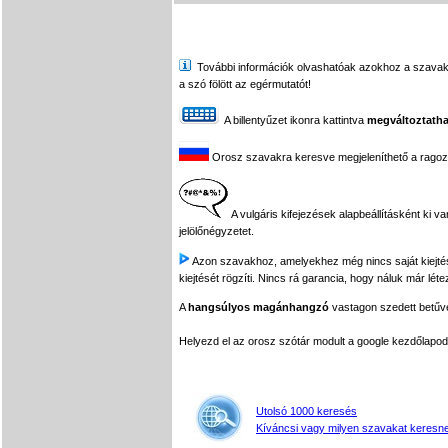
További információk olvashatóak azokhoz a szavakhoz,
a szó fölött az egérmutatót!
A billentyűzet ikonra kattintva
megváltoztatha
Orosz szavakra keresve megjeleníthető a ragozási
A vulgáris kifejezések alapbeállításként ki v
jelölőnégyzetet.
Azon szavakhoz, amelyekhez még nincs saját kiejtés f
kiejtését rögzíti. Nincs rá garancia, hogy náluk már léte
A
hangsúlyos magánhangzó
vastagon szedett betűvel
Helyezd el az orosz szótár modult a google kezdőla
Utolsó 1000 keresés
Kíváncsi vagy milyen szavakat keresne