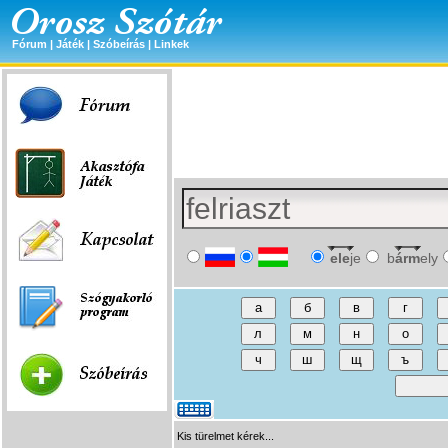
Fórum
|
Játék
|
Szóbeírás
|
Linkek
ele
je
b
árm
ely
Kis türelmet kérek...