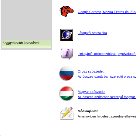
Google Chrome, Mozilla Firefox és IE 
Látogatói statisztika
Leggyakoribb keresések:
Linkajánló: online szótárak, nyelvoktató
Orosz szószedet
Az összes szótárban szereplő orosz s
Magyar szószedet
Az összes szótárban szereplő magyar
Médiaajánlat
Amennyiben hirdetést szeretne elhelyezn