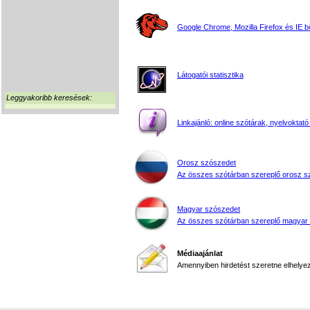
Google Chrome, Mozilla Firefox és IE 
Látogatói statisztika
Leggyakoribb keresések:
Linkajánló: online szótárak, nyelvoktató
Orosz szószedet
Az összes szótárban szereplő orosz s
Magyar szószedet
Az összes szótárban szereplő magyar
Médiaajánlat
Amennyiben hirdetést szeretne elhelyezn