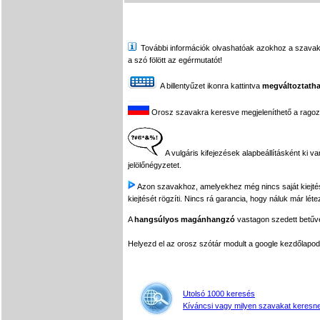
További információk olvashatóak azokhoz a szavakhoz,
a szó fölött az egérmutatót!
A billentyűzet ikonra kattintva
megváltoztatha
Orosz szavakra keresve megjeleníthető a ragozási
A vulgáris kifejezések alapbeállításként ki v
jelölőnégyzetet.
Azon szavakhoz, amelyekhez még nincs saját kiejtés f
kiejtését rögzíti. Nincs rá garancia, hogy náluk már léte
A
hangsúlyos magánhangzó
vastagon szedett betűvel
Helyezd el az orosz szótár modult a google kezdőla
Utolsó 1000 keresés
Kíváncsi vagy milyen szavakat keresne