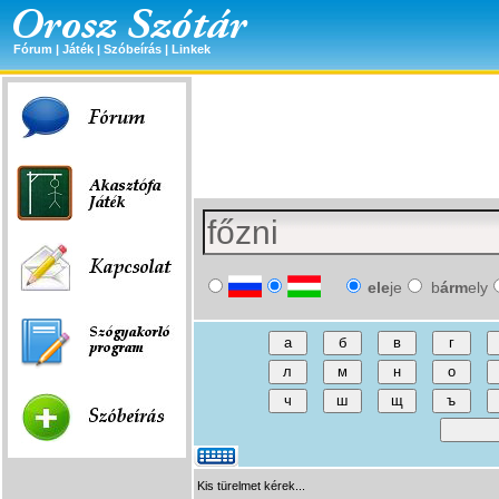
Fórum
|
Játék
|
Szóbeírás
|
Linkek
ele
je
b
árm
ely
Kis türelmet kérek...