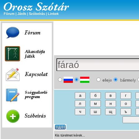
Fórum
|
Játék
|
Szóbeírás
|
Linkek
ele
je
b
árm
ely
Kis türelmet kérek...