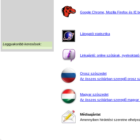
Google Chrome, Mozilla Firefox és IE 
Látogatói statisztika
Leggyakoribb keresések:
Linkajánló: online szótárak, nyelvoktató
Orosz szószedet
Az összes szótárban szereplő orosz s
Magyar szószedet
Az összes szótárban szereplő magyar
Médiaajánlat
Amennyiben hirdetést szeretne elhelyezn