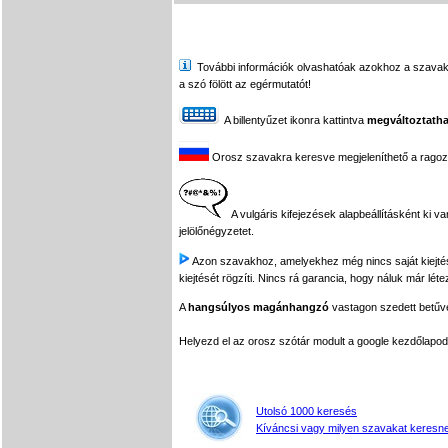
További információk olvashatóak azokhoz a szavakhoz,
a szó fölött az egérmutatót!
A billentyűzet ikonra kattintva
megváltoztatha
Orosz szavakra keresve megjeleníthető a ragozási
A vulgáris kifejezések alapbeállításként ki v
jelölőnégyzetet.
Azon szavakhoz, amelyekhez még nincs saját kiejtés f
kiejtését rögzíti. Nincs rá garancia, hogy náluk már léte
A
hangsúlyos magánhangzó
vastagon szedett betűvel
Helyezd el az orosz szótár modult a google kezdőla
Utolsó 1000 keresés
Kíváncsi vagy milyen szavakat keresne