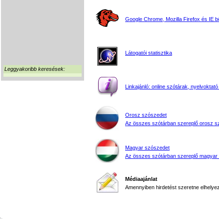
Google Chrome, Mozilla Firefox és IE 
Látogatói statisztika
Leggyakoribb keresések:
Linkajánló: online szótárak, nyelvoktató
Orosz szószedet
Az összes szótárban szereplő orosz s
Magyar szószedet
Az összes szótárban szereplő magyar
Médiaajánlat
Amennyiben hirdetést szeretne elhelyezn