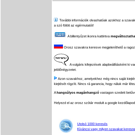
További információk olvashatóak azokhoz a szavakhoz,
a szó fölött az egérmutatót!
A billentyűzet ikonra kattintva
megváltoztatha
Orosz szavakra keresve megjeleníthető a ragozási
A vulgáris kifejezések alapbeállításként ki v
jelölőnégyzetet.
Azon szavakhoz, amelyekhez még nincs saját kiejtés f
kiejtését rögzíti. Nincs rá garancia, hogy náluk már léte
A
hangsúlyos magánhangzó
vastagon szedett betűvel
Helyezd el az orosz szótár modult a google kezdőla
Utolsó 1000 keresés
Kíváncsi vagy milyen szavakat keresne