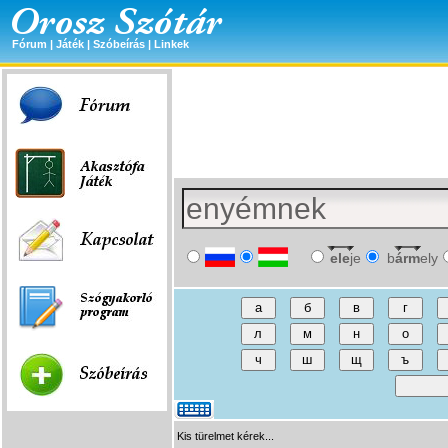
Fórum
|
Játék
|
Szóbeírás
|
Linkek
ele
je
b
árm
ely
Kis türelmet kérek...