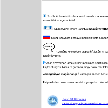
További információk olvashatóak azokhoz a szavakhoz,
a szó fölött az egérmutatót!
A billentyűzet ikonra kattintva
megváltoztatha
Orosz szavakra keresve megjeleníthető a ragozási
A vulgáris kifejezések alapbeállításként ki v
jelölőnégyzetet.
Azon szavakhoz, amelyekhez még nincs saját kiejtés f
kiejtését rögzíti. Nincs rá garancia, hogy náluk már léte
A
hangsúlyos magánhangzó
vastagon szedett betűvel
Helyezd el az orosz szótár modult a google kezdőla
Utolsó 1000 keresés
Kíváncsi vagy milyen szavakat keresne