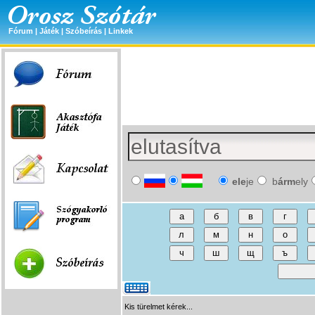
Fórum
|
Játék
|
Szóbeírás
|
Linkek
ele
je
b
árm
ely
Kis türelmet kérek...