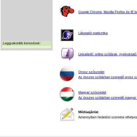
Google Chrome, Mozilla Firefox és IE 
Látogatói statisztika
Leggyakoribb keresések:
Linkajánló: online szótárak, nyelvoktató
Orosz szószedet
Az összes szótárban szereplő orosz s
Magyar szószedet
Az összes szótárban szereplő magyar
Médiaajánlat
Amennyiben hirdetést szeretne elhelyezn