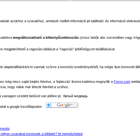
tóak azokhoz a szavakhoz, amelyek mellett információ jel található. Az információ elolvasás
kattintva
megváltoztatható a billentyűzetkiosztás
(orosz betűk abc sorrendben vagy íróg
megjeleníthető a ragozási táblázat a "ragozás" jelölőnégyzet beállításával.
ek alapbeállításként ki vannak szűrve a keresési eredményekből, ha mégis ilyet keresnél állít
még nincs saját kiejtés felvéve, a 'lejátszás' ikonra kattintva megnyílik a
Forvo.com
webla
ancia, hogy náluk már létezik felvétel a szóhoz.
ó
vastagon szedett betűvel van jelölve pl.: б
е
лый медв
е
дь
modult a google kezdőlapodon
eresés
 milyen szavakat keresnek a többiek? Itt megnézheted