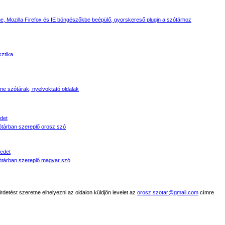
, Mozilla Firefox és IE böngészőkbe beépülő, gyorskereső plugin a szótárhoz
sztika
line szótárak, nyelvoktató oldalak
det
tárban szereplő orosz szó
edet
tárban szereplő magyar szó
detést szeretne elhelyezni az oldalon küldjön levelet az
orosz.szotar@gmail.com
címre