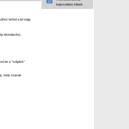
kapcsolatos képek
ához tartsd a jel vagy
ép elrendezés).
sd be a "vulgáris"
p, mely szavak