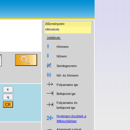
Előzményeim:
elfenekels
Jelölések:
Hímnem
Nőnem
Semlegesnem
Nő- és hímnem
Folyamatos ige
Befejezett ige
Folyamatos és
befejezett ige
Nyelvtani részletek a
Wikiszótárban
A keresett szóval