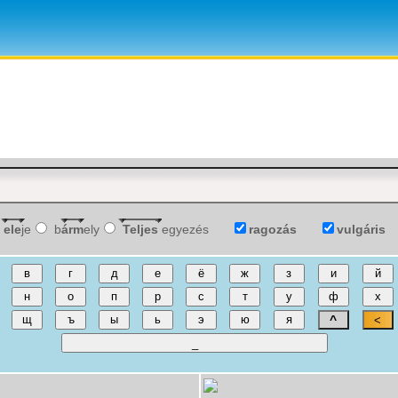
ele
je
b
árm
ely
Teljes
egyezés
ragozás
vulgáris