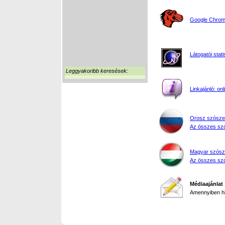
Google Chrome
Látogatói stati
Leggyakoribb keresések:
Linkajánló: on
Orosz szósze
Az összes szó
Magyar szósz
Az összes szó
Médiaajánlat
Amennyiben hir