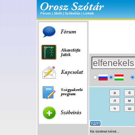
Fórum
|
Játék
|
Szóbeírás
|
Linkek
Kis türelmet kérek...