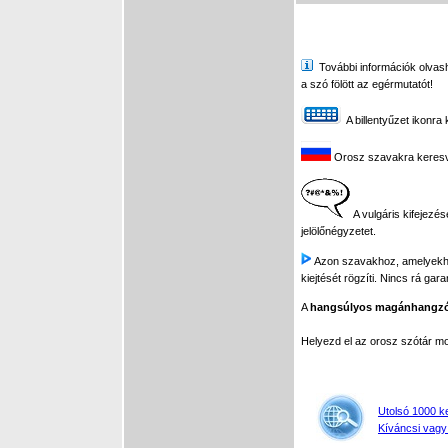
További információk olvasha
a szó fölött az egérmutatót!
A billentyűzet ikonra 
Orosz szavakra keresve 
A vulgáris kifejezés
jelölőnégyzetet.
Azon szavakhoz, amelyekhez 
kiejtését rögzíti. Nincs rá gar
A
hangsúlyos magánhangz
Helyezd el az orosz szótár 
Utolsó 1000 k
Kíváncsi vagy