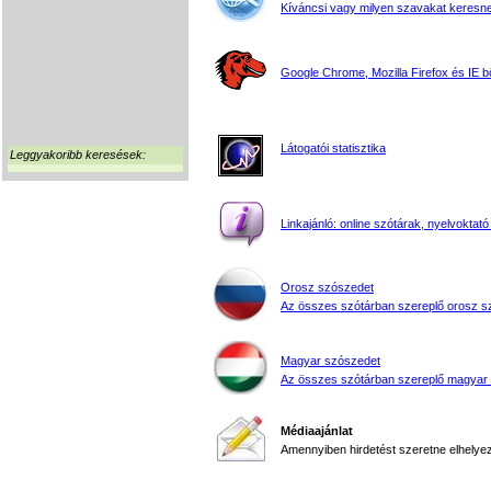
Kíváncsi vagy milyen szavakat keresne
Google Chrome, Mozilla Firefox és IE 
Látogatói statisztika
Leggyakoribb keresések:
Linkajánló: online szótárak, nyelvoktató
Orosz szószedet
Az összes szótárban szereplő orosz s
Magyar szószedet
Az összes szótárban szereplő magyar
Médiaajánlat
Amennyiben hirdetést szeretne elhelyezn