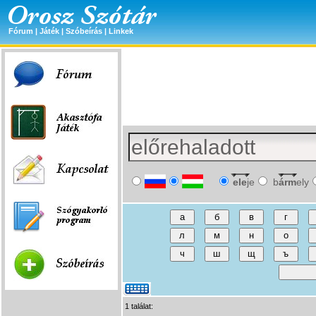
Fórum
|
Játék
|
Szóbeírás
|
Linkek
ele
je
b
árm
ely
1 találat: