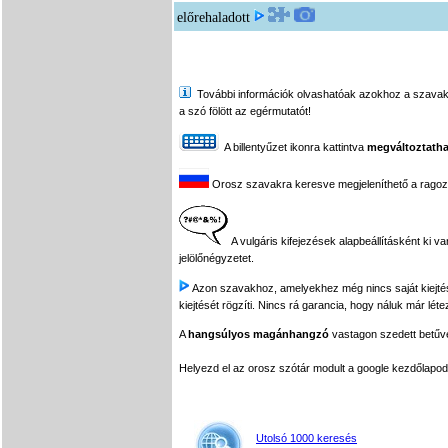
előrehaladott
További információk olvashatóak azokhoz a szavakhoz,
a szó fölött az egérmutatót!
A billentyűzet ikonra kattintva
megváltoztatha
Orosz szavakra keresve megjeleníthető a ragozási
A vulgáris kifejezések alapbeállításként ki v
jelölőnégyzetet.
Azon szavakhoz, amelyekhez még nincs saját kiejtés f
kiejtését rögzíti. Nincs rá garancia, hogy náluk már léte
A
hangsúlyos magánhangzó
vastagon szedett betűvel
Helyezd el az orosz szótár modult a google kezdőla
Utolsó 1000 keresés