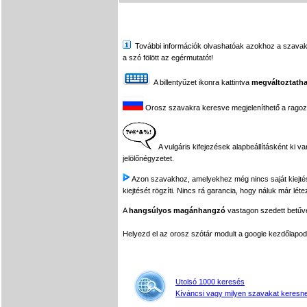
További információk olvashatóak azokhoz a szavakhoz,
a szó fölött az egérmutatót!
A billentyűzet ikonra kattintva
megváltoztatha
Orosz szavakra keresve megjeleníthető a ragozási
A vulgáris kifejezések alapbeállításként ki v
jelölőnégyzetet.
Azon szavakhoz, amelyekhez még nincs saját kiejtés f
kiejtését rögzíti. Nincs rá garancia, hogy náluk már léte
A
hangsúlyos magánhangzó
vastagon szedett betűvel
Helyezd el az orosz szótár modult a google kezdőla
Utolsó 1000 keresés
Kíváncsi vagy milyen szavakat keresne