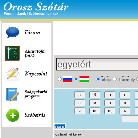
Fórum
|
Játék
|
Szóbeírás
|
Linkek
ele
je
b
árm
ely
Kis türelmet kérek...