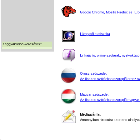
Google Chrome, Mozilla Firefox és IE 
Látogatói statisztika
Leggyakoribb keresések:
Linkajánló: online szótárak, nyelvoktató
Orosz szószedet
Az összes szótárban szereplő orosz s
Magyar szószedet
Az összes szótárban szereplő magyar
Médiaajánlat
Amennyiben hirdetést szeretne elhelyezn