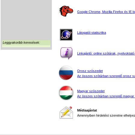
Google Chrome, Mozilla Firefox és IE 
Látogatói statisztika
Leggyakoribb keresések:
Linkajánló: online szótárak, nyelvoktató
Orosz szószedet
Az összes szótárban szereplő orosz s
Magyar szószedet
Az összes szótárban szereplő magyar
Médiaajánlat
Amennyiben hirdetést szeretne elhelyezn