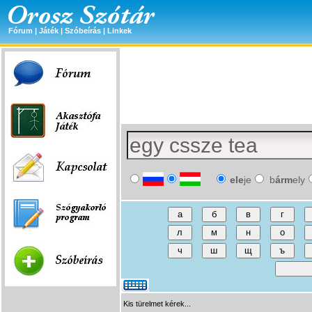
Fórum
|
Játék
|
Szóbeírás
|
Linkek
ele
je
b
árm
ely
Kis türelmet kérek...