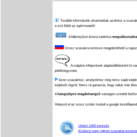
További információk olvashatóak azokhoz a szavakhoz,
a szó fölött az egérmutatót!
A billentyűzet ikonra kattintva
megváltoztatha
Orosz szavakra keresve megjeleníthető a ragozási
A vulgáris kifejezések alapbeállításként ki v
jelölőnégyzetet.
Azon szavakhoz, amelyekhez még nincs saját kiejtés f
kiejtését rögzíti. Nincs rá garancia, hogy náluk már léte
A
hangsúlyos magánhangzó
vastagon szedett betűvel
Helyezd el az orosz szótár modult a google kezdőla
Utolsó 1000 keresés
Kíváncsi vagy milyen szavakat keresne