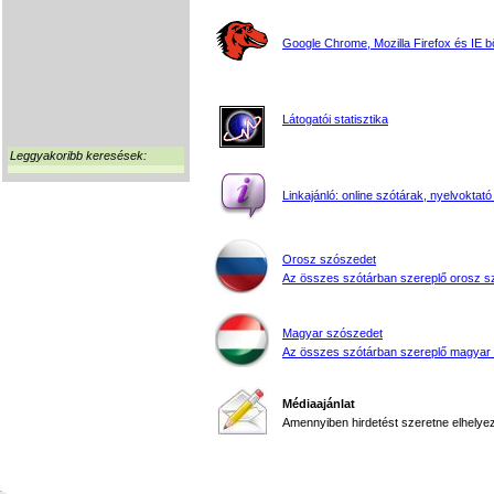
Google Chrome, Mozilla Firefox és IE 
Látogatói statisztika
Leggyakoribb keresések:
Linkajánló: online szótárak, nyelvoktató
Orosz szószedet
Az összes szótárban szereplő orosz s
Magyar szószedet
Az összes szótárban szereplő magyar
Médiaajánlat
Amennyiben hirdetést szeretne elhelyezn