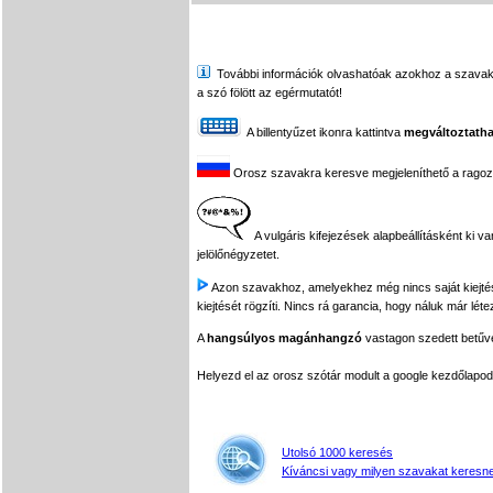
További információk olvashatóak azokhoz a szavakhoz,
a szó fölött az egérmutatót!
A billentyűzet ikonra kattintva
megváltoztatha
Orosz szavakra keresve megjeleníthető a ragozási
A vulgáris kifejezések alapbeállításként ki v
jelölőnégyzetet.
Azon szavakhoz, amelyekhez még nincs saját kiejtés f
kiejtését rögzíti. Nincs rá garancia, hogy náluk már léte
A
hangsúlyos magánhangzó
vastagon szedett betűvel
Helyezd el az orosz szótár modult a google kezdőla
Utolsó 1000 keresés
Kíváncsi vagy milyen szavakat keresne