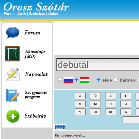
Fórum
|
Játék
|
Szóbeírás
|
Linkek
ele
je
b
árm
ely
Kis türelmet kérek...