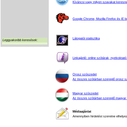
Kíváncsi vagy milyen szavakat keresne
Google Chrome, Mozilla Firefox és IE 
Látogatói statisztika
Leggyakoribb keresések:
Linkajánló: online szótárak, nyelvoktató
Orosz szószedet
Az összes szótárban szereplő orosz s
Magyar szószedet
Az összes szótárban szereplő magyar
Médiaajánlat
Amennyiben hirdetést szeretne elhelyezn