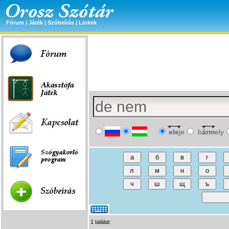
Fórum
|
Játék
|
Szóbeírás
|
Linkek
ele
je
b
árm
ely
1 találat: