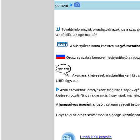
de nem
További információk olvashatóak azokhoz a szavakhoz,
a szó fölött az egérmutatót!
A billentyűzet ikonra kattintva
megváltoztatha
Orosz szavakra keresve megjeleníthető a ragozási
A vulgáris kifejezések alapbeállításként ki v
jelölőnégyzetet.
Azon szavakhoz, amelyekhez még nincs saját kiejtés f
kiejtését rögzíti. Nincs rá garancia, hogy náluk már léte
A
hangsúlyos magánhangzó
vastagon szedett betűvel
Helyezd el az orosz szótár modult a google kezdőla
Utolsó 1000 keresés