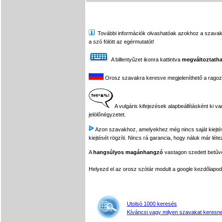
További információk olvashatóak azokhoz a szavakhoz,
a szó fölött az egérmutatót!
A billentyűzet ikonra kattintva
megváltoztatha
Orosz szavakra keresve megjeleníthető a ragozási
A vulgáris kifejezések alapbeállításként ki v
jelölőnégyzetet.
Azon szavakhoz, amelyekhez még nincs saját kiejtés f
kiejtését rögzíti. Nincs rá garancia, hogy náluk már léte
A
hangsúlyos magánhangzó
vastagon szedett betűvel
Helyezd el az orosz szótár modult a google kezdőla
Utolsó 1000 keresés
Kíváncsi vagy milyen szavakat keresne