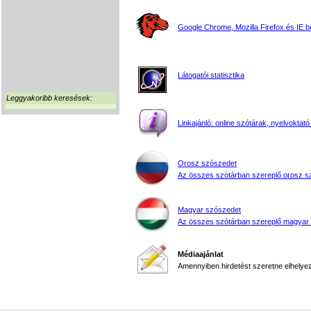
Google Chrome, Mozilla Firefox és IE 
Látogatói statisztika
Leggyakoribb keresések:
Linkajánló: online szótárak, nyelvoktató
Orosz szószedet
Az összes szótárban szereplő orosz s
Magyar szószedet
Az összes szótárban szereplő magyar
Médiaajánlat
Amennyiben hirdetést szeretne elhelyezn