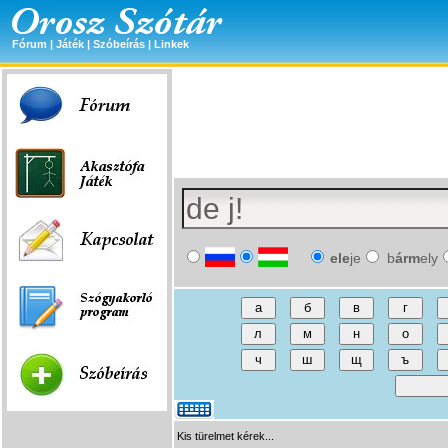
Fórum
|
Játék
|
Szóbeírás
|
Linkek
ele
je
b
árm
ely
Kis türelmet kérek...