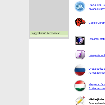
Utolsó 1000 k
Kíváncsi vagy
Google Chrome
Leggyakoribb keresések:
Látogatói stati
Linkajánló: on
Orosz szósze
Az összes szó
Magyar szósz
Az összes szó
Médiaajánlat
Amennyiben hir