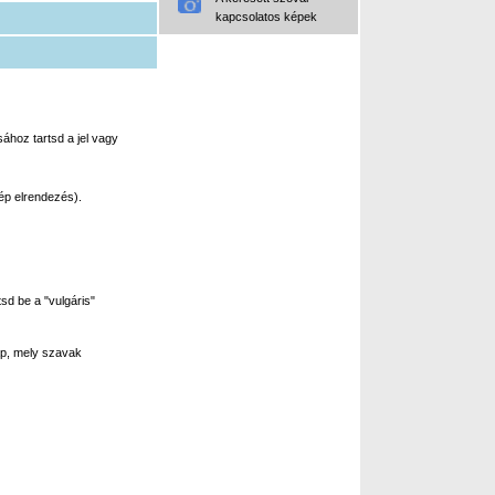
kapcsolatos képek
ához tartsd a jel vagy
ép elrendezés).
sd be a "vulgáris"
p, mely szavak