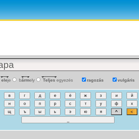
ele
je
b
árm
ely
Teljes
egyezés
ragozás
vulgáris