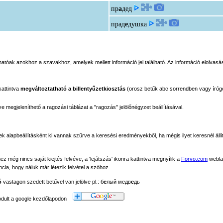
пр
а
дед
прад
е
душка
tóak azokhoz a szavakhoz, amelyek mellett információ jel található. Az információ elolvasás
kattintva
megváltoztatható a billentyűzetkiosztás
(orosz betűk abc sorrendben vagy íróg
megjeleníthető a ragozási táblázat a "ragozás" jelölőnégyzet beállításával.
ek alapbeállításként ki vannak szűrve a keresési eredményekből, ha mégis ilyet keresnél állít
még nincs saját kiejtés felvéve, a 'lejátszás' ikonra kattintva megnyílik a
Forvo.com
webla
ancia, hogy náluk már létezik felvétel a szóhoz.
ó
vastagon szedett betűvel van jelölve pl.: б
е
лый медв
е
дь
modult a google kezdőlapodon