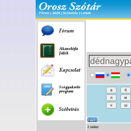
Fórum
|
Játék
|
Szóbeírás
|
Linkek
2 találat: