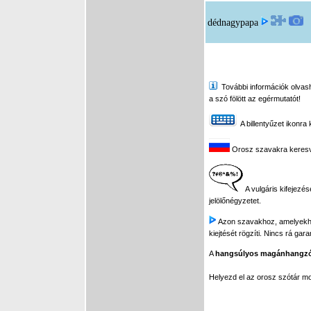
dédnagypapa
További információk olvasha
a szó fölött az egérmutatót!
A billentyűzet ikonra 
Orosz szavakra keresve 
A vulgáris kifejezés
jelölőnégyzetet.
Azon szavakhoz, amelyekhez 
kiejtését rögzíti. Nincs rá gar
A
hangsúlyos magánhangz
Helyezd el az orosz szótár 