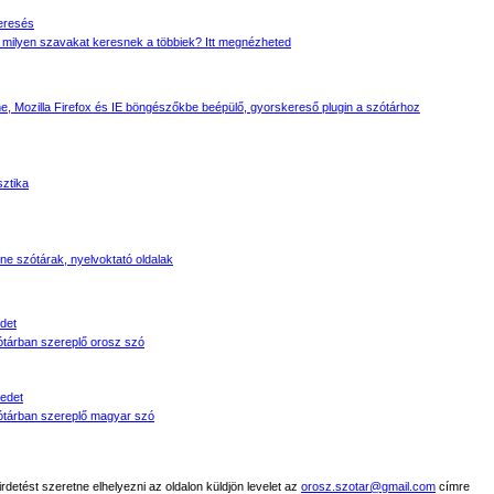
eresés
 milyen szavakat keresnek a többiek? Itt megnézheted
, Mozilla Firefox és IE böngészőkbe beépülő, gyorskereső plugin a szótárhoz
sztika
line szótárak, nyelvoktató oldalak
det
tárban szereplő orosz szó
edet
tárban szereplő magyar szó
detést szeretne elhelyezni az oldalon küldjön levelet az
orosz.szotar@gmail.com
címre