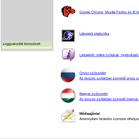
Google Chrome, Mozilla Firefox és IE 
Látogatói statisztika
Leggyakoribb keresések:
Linkajánló: online szótárak, nyelvoktató
Orosz szószedet
Az összes szótárban szereplő orosz s
Magyar szószedet
Az összes szótárban szereplő magyar
Médiaajánlat
Amennyiben hirdetést szeretne elhelyezn