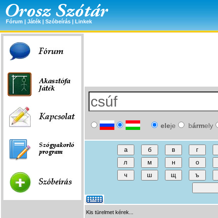
Fórum
|
Játék
|
Szóbeírás
|
Linkek
ele
je
b
árm
ely
Kis türelmet kérek...