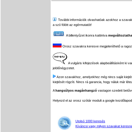
További információk olvashatóak azokhoz a szavakhoz,
a szó fölött az egérmutatót!
A billentyűzet ikonra kattintva
megváltoztatha
Orosz szavakra keresve megjeleníthető a ragozási
A vulgáris kifejezések alapbeállításként ki v
jelölőnégyzetet.
Azon szavakhoz, amelyekhez még nincs saját kiejtés f
kiejtését rögzíti. Nincs rá garancia, hogy náluk már léte
A
hangsúlyos magánhangzó
vastagon szedett betűvel
Helyezd el az orosz szótár modult a google kezdőla
Utolsó 1000 keresés
Kíváncsi vagy milyen szavakat keresne