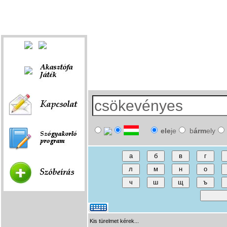
Fórum
|
Játék
|
Szóbeírás
|
Linkek
ele
je
b
árm
ely
Kis türelmet kérek...