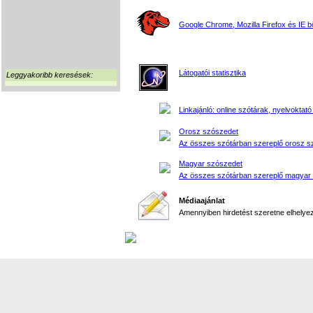
Google Chrome, Mozilla Firefox és IE 
Látogatói statisztika
Leggyakoribb keresések:
Linkajánló: online szótárak, nyelvoktató
Orosz szószedet
Az összes szótárban szereplő orosz s
Magyar szószedet
Az összes szótárban szereplő magyar
Médiaajánlat
Amennyiben hirdetést szeretne elhelyezn