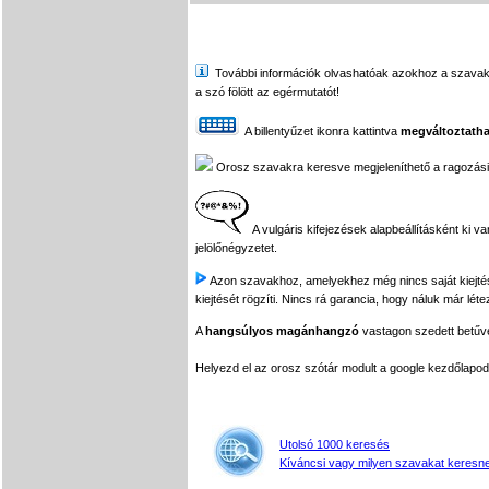
További információk olvashatóak azokhoz a szavakhoz,
a szó fölött az egérmutatót!
A billentyűzet ikonra kattintva
megváltoztatha
Orosz szavakra keresve megjeleníthető a ragozási tá
A vulgáris kifejezések alapbeállításként ki v
jelölőnégyzetet.
Azon szavakhoz, amelyekhez még nincs saját kiejtés f
kiejtését rögzíti. Nincs rá garancia, hogy náluk már léte
A
hangsúlyos magánhangzó
vastagon szedett betűvel
Helyezd el az orosz szótár modult a google kezdőla
Utolsó 1000 keresés
Kíváncsi vagy milyen szavakat keresne