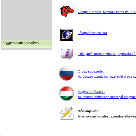
Google Chrome, Mozilla Firefox és IE 
Látogatói statisztika
Leggyakoribb keresések:
Linkajánló: online szótárak, nyelvoktató
Orosz szószedet
Az összes szótárban szereplő orosz s
Magyar szószedet
Az összes szótárban szereplő magyar
Médiaajánlat
Amennyiben hirdetést szeretne elhelyezn