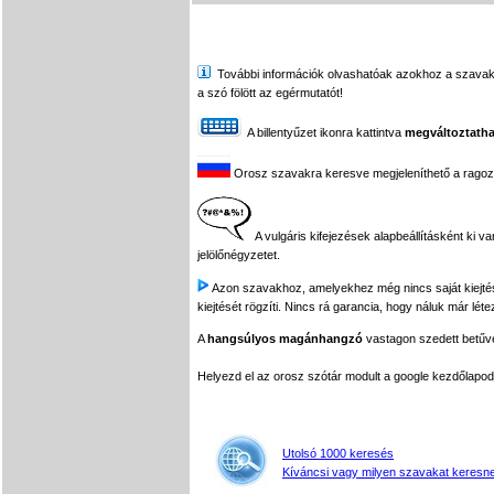
További információk olvashatóak azokhoz a szavakhoz,
a szó fölött az egérmutatót!
A billentyűzet ikonra kattintva
megváltoztatha
Orosz szavakra keresve megjeleníthető a ragozási
A vulgáris kifejezések alapbeállításként ki v
jelölőnégyzetet.
Azon szavakhoz, amelyekhez még nincs saját kiejtés f
kiejtését rögzíti. Nincs rá garancia, hogy náluk már léte
A
hangsúlyos magánhangzó
vastagon szedett betűvel
Helyezd el az orosz szótár modult a google kezdőla
Utolsó 1000 keresés
Kíváncsi vagy milyen szavakat keresne