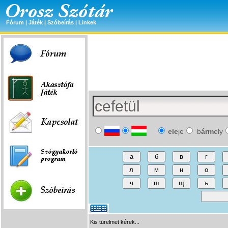
Fórum
|
Játék
|
Szóbeírás
|
Linkek
ele
je
b
árm
ely
Kis türelmet kérek...