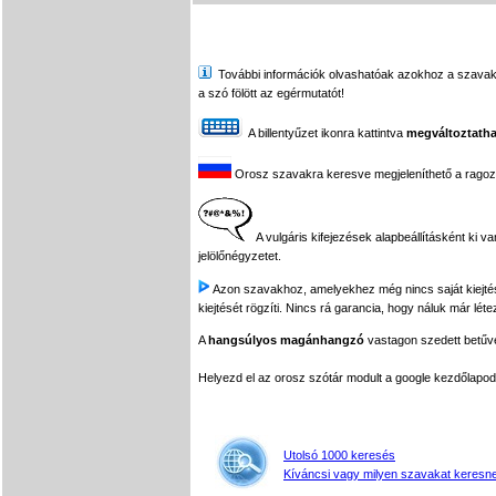
További információk olvashatóak azokhoz a szavakhoz,
a szó fölött az egérmutatót!
A billentyűzet ikonra kattintva
megváltoztatha
Orosz szavakra keresve megjeleníthető a ragozási
A vulgáris kifejezések alapbeállításként ki v
jelölőnégyzetet.
Azon szavakhoz, amelyekhez még nincs saját kiejtés f
kiejtését rögzíti. Nincs rá garancia, hogy náluk már léte
A
hangsúlyos magánhangzó
vastagon szedett betűvel
Helyezd el az orosz szótár modult a google kezdőla
Utolsó 1000 keresés
Kíváncsi vagy milyen szavakat keresne