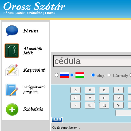
Fórum
|
Játék
|
Szóbeírás
|
Linkek
ele
je
b
árm
ely
Kis türelmet kérek...