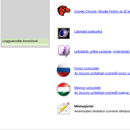
Google Chrome, Mozilla Firefox és IE 
Látogatói statisztika
Leggyakoribb keresések:
Linkajánló: online szótárak, nyelvoktató
Orosz szószedet
Az összes szótárban szereplő orosz s
Magyar szószedet
Az összes szótárban szereplő magyar
Médiaajánlat
Amennyiben hirdetést szeretne elhelyezn