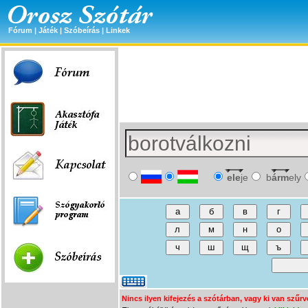
Fórum
|
Játék
|
Szóbeírás
|
Linkek
ele
je
b
árm
ely
Nincs ilyen kifejezés a szótárban, vagy ki van szűrv