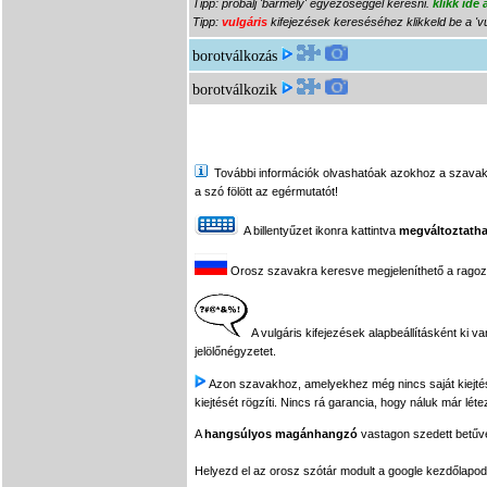
Tipp: próbálj 'bármely' egyezőséggel keresni.
klikk ide
Tipp:
vulgáris
kifejezések kereséséhez klikkeld be a 'vu
borotválkozás
borotválkozik
További információk olvashatóak azokhoz a szavakhoz,
a szó fölött az egérmutatót!
A billentyűzet ikonra kattintva
megváltoztatha
Orosz szavakra keresve megjeleníthető a ragozási
A vulgáris kifejezések alapbeállításként ki v
jelölőnégyzetet.
Azon szavakhoz, amelyekhez még nincs saját kiejtés f
kiejtését rögzíti. Nincs rá garancia, hogy náluk már léte
A
hangsúlyos magánhangzó
vastagon szedett betűvel
Helyezd el az orosz szótár modult a google kezdőla