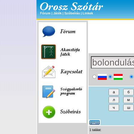
Fórum
|
Játék
|
Szóbeírás
|
Linkek
1 találat: