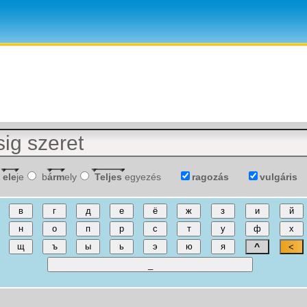
ele
je
b
árm
ely
Teljes
egyezés
ragozás
vulgáris