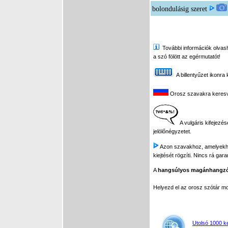
bolondulásig szeret
További információk olvasha
a szó fölött az egérmutatót!
A billentyűzet ikonra 
Orosz szavakra keresve 
A vulgáris kifejezés
jelölőnégyzetet.
Azon szavakhoz, amelyekhez 
kiejtését rögzíti. Nincs rá gar
A
hangsúlyos magánhangz
Helyezd el az orosz szótár 
Utolsó 1000 k