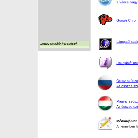
Kíváncsi vagy
Google Chrome
Látogatói stati
Leggyakoribb keresések:
Linkajánló: on
Orosz szósze
Az összes szó
Magyar szósz
Az összes szó
Médiaajánlat
Amennyiben hir