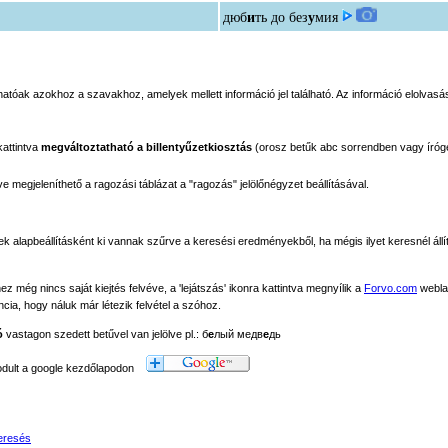
дюб
и
ть до без
у
мия
tóak azokhoz a szavakhoz, amelyek mellett információ jel található. Az információ elolvasás
kattintva
megváltoztatható a billentyűzetkiosztás
(orosz betűk abc sorrendben vagy íróg
megjeleníthető a ragozási táblázat a "ragozás" jelölőnégyzet beállításával.
ek alapbeállításként ki vannak szűrve a keresési eredményekből, ha mégis ilyet keresnél állít
még nincs saját kiejtés felvéve, a 'lejátszás' ikonra kattintva megnyílik a
Forvo.com
webla
ancia, hogy náluk már létezik felvétel a szóhoz.
ó
vastagon szedett betűvel van jelölve pl.: б
е
лый медв
е
дь
modult a google kezdőlapodon
eresés