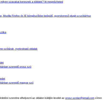
 milyen szavakat keresnek a többiek? Itt megnézheted
, Mozilla Firefox és IE böngészőkbe beépülő, gyorskereső plugin a szótárhoz
sztika
line szótárak, nyelvoktató oldalak
det
tárban szereplő orosz szó
edet
tárban szereplő magyar szó
detést szeretne elhelyezni az oldalon küldjön levelet az
orosz.szotar@gmail.com
címre