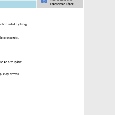
kapcsolatos képek
ához tartsd a jel vagy
ép elrendezés).
sd be a "vulgáris"
p, mely szavak