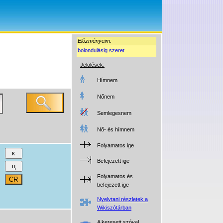
Előzményeim:
bolondulásig szeret
Jelölések:
Hímnem
Nőnem
Semlegesnem
Nő- és hímnem
Folyamatos ige
Befejezett ige
Folyamatos és
befejezett ige
Nyelvtani részletek a
Wikiszótárban
A keresett szóval