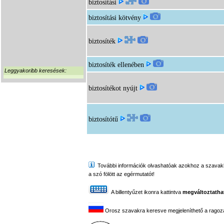
biztosítási
biztosítási kötvény
biztosíték
biztosíték ellenében
Leggyakoribb keresések:
biztosítékot nyújt
biztosítótű
További információk olvashatóak azokhoz a szavakhoz,
a szó fölött az egérmutatót!
A billentyűzet ikonra kattintva
megváltoztathat
Orosz szavakra keresve megjeleníthető a ragozási