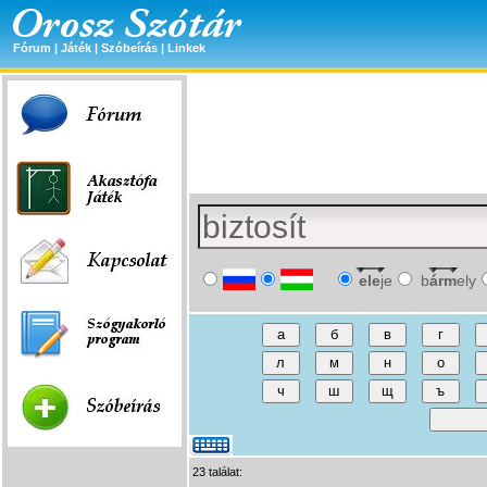
Fórum
|
Játék
|
Szóbeírás
|
Linkek
ele
je
b
árm
ely
23 találat: