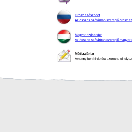
Orosz szószedet
Az összes szótárban szereplő orosz s
Magyar szószedet
Az összes szótárban szereplő magyar 
Médiaajánlat
Amennyiben hirdetést szeretne elhelyezn