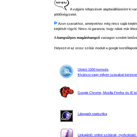
A vulgáris kifejezések alapbeállításként ki va
jelölőnégyzetet.
Azon szavakhoz, amelyekhez még nincs saját kiejtés fe
kiejtését rögzíti. Nincs rá garancia, hogy náluk már létez
A
hangsúlyos magánhangzó
vastagon szedett betűvel 
Helyezd el az orosz szótár modult a google kezdőla
Utolsó 1000 keresés
Kíváncsi vagy milyen szavakat keresne
Google Chrome, Mozilla Firefox és IE 
Látogatói statisztika
Linkajánló: online szótárak, nyelvoktató 