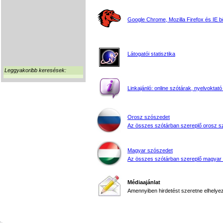
Google Chrome, Mozilla Firefox és IE 
Látogatói statisztika
Leggyakoribb keresések:
Linkajánló: online szótárak, nyelvoktató
Orosz szószedet
Az összes szótárban szereplő orosz s
Magyar szószedet
Az összes szótárban szereplő magyar
Médiaajánlat
Amennyiben hirdetést szeretne elhelyezn