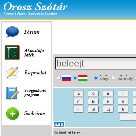
Fórum
|
Játék
|
Szóbeírás
|
Linkek
ele
je
b
árm
ely
Kis türelmet kérek...