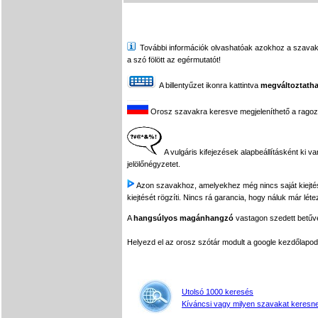
További információk olvashatóak azokhoz a szavakhoz,
a szó fölött az egérmutatót!
A billentyűzet ikonra kattintva
megváltoztatha
Orosz szavakra keresve megjeleníthető a ragozási
A vulgáris kifejezések alapbeállításként ki v
jelölőnégyzetet.
Azon szavakhoz, amelyekhez még nincs saját kiejtés f
kiejtését rögzíti. Nincs rá garancia, hogy náluk már léte
A
hangsúlyos magánhangzó
vastagon szedett betűvel
Helyezd el az orosz szótár modult a google kezdőla
Utolsó 1000 keresés
Kíváncsi vagy milyen szavakat keresne