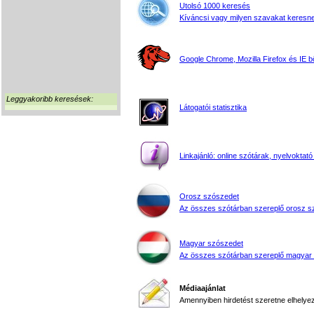
Utolsó 1000 keresés
Kíváncsi vagy milyen szavakat keresne
Google Chrome, Mozilla Firefox és IE 
Leggyakoribb keresések:
Látogatói statisztika
Linkajánló: online szótárak, nyelvoktató
Orosz szószedet
Az összes szótárban szereplő orosz s
Magyar szószedet
Az összes szótárban szereplő magyar
Médiaajánlat
Amennyiben hirdetést szeretne elhelyezn