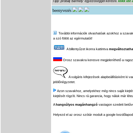
Tipp: próbálj 'bármely' egyezőséggel keresni.
klikk ide
beenyvezés
További információk olvashatóak azokhoz a szavakhoz,
a szó fölött az egérmutatót!
A billentyűzet ikonra kattintva
megváltoztatha
Orosz szavakra keresve megjeleníthető a ragozási
A vulgáris kifejezések alapbeállításként ki v
jelölőnégyzetet.
Azon szavakhoz, amelyekhez még nincs saját kiejtés f
kiejtését rögzíti. Nincs rá garancia, hogy náluk már léte
A
hangsúlyos magánhangzó
vastagon szedett betűvel
Helyezd el az orosz szótár modult a google kezdőla