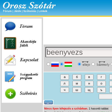
Fórum
|
Játék
|
Szóbeírás
|
Linkek
ele
je
b
árm
ely
Nincs ilyen kifejezés a szótárban.
1 hasonló találat: