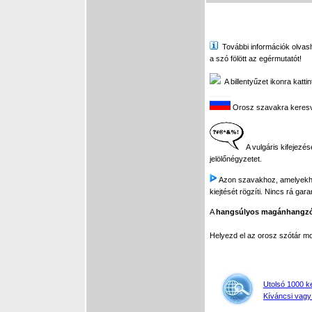
További információk olvasha
a szó fölött az egérmutatót!
A billentyűzet ikonra katti
Orosz szavakra keresve 
A vulgáris kifejezés
jelölőnégyzetet.
Azon szavakhoz, amelyekhez 
kiejtését rögzíti. Nincs rá gar
A
hangsúlyos magánhangz
Helyezd el az orosz szótár 
Utolsó 1000 k
Kíváncsi vagy