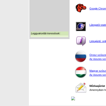
Google Chrome
Látogatói stati
Leggyakoribb keresések:
Linkajánló: on
Orosz szósze
Az összes szó
Magyar szósz
Az összes szó
Médiaajánlat
Amennyiben hir