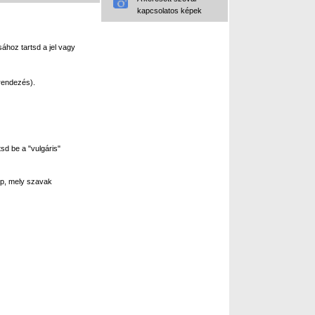
kapcsolatos képek
ához tartsd a jel vagy
rendezés).
sd be a "vulgáris"
p, mely szavak