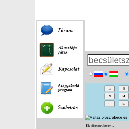
Fórum
|
Játék
|
Szóbeírás
|
Linkek
Kis türelmet kérek...