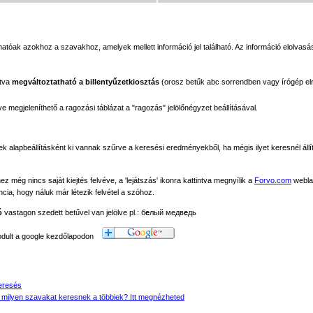
tóak azokhoz a szavakhoz, amelyek mellett információ jel található. Az információ elolvasás
ntva
megváltoztatható a billentyűzetkiosztás
(orosz betűk abc sorrendben vagy írógép el
megjeleníthető a ragozási táblázat a "ragozás" jelölőnégyzet beállításával.
ek alapbeállításként ki vannak szűrve a keresési eredményekből, ha mégis ilyet keresnél állít
még nincs saját kiejtés felvéve, a 'lejátszás' ikonra kattintva megnyílik a
Forvo.com
webla
ancia, hogy náluk már létezik felvétel a szóhoz.
ó
vastagon szedett betűvel van jelölve pl.: б
е
лый медв
е
дь
modult a google kezdőlapodon
eresés
 milyen szavakat keresnek a többiek? Itt megnézheted