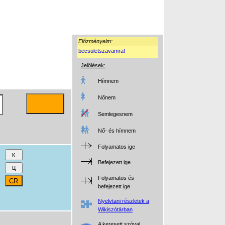
Előzményeim:
becsületszavamra!
Jelölések:
Hímnem
Nőnem
Semlegesnem
Nő- és hímnem
Folyamatos ige
Befejezett ige
Folyamatos és
befejezett ige
Nyelvtani részletek a
Wikiszótárban
A keresett szóval