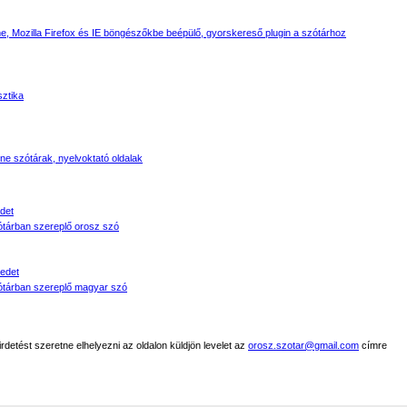
, Mozilla Firefox és IE böngészőkbe beépülő, gyorskereső plugin a szótárhoz
sztika
line szótárak, nyelvoktató oldalak
det
tárban szereplő orosz szó
edet
tárban szereplő magyar szó
detést szeretne elhelyezni az oldalon küldjön levelet az
orosz.szotar@gmail.com
címre