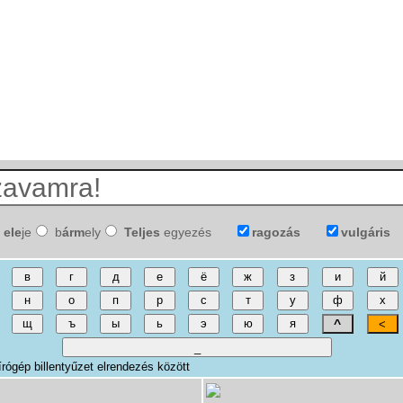
ele
je
b
árm
ely
Teljes
egyezés
ragozás
vulgáris