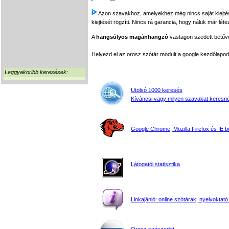
Azon szavakhoz, amelyekhez még nincs saját kiejtés f
kiejtését rögzíti. Nincs rá garancia, hogy náluk már léte
A
hangsúlyos magánhangzó
vastagon szedett betűvel
Helyezd el az orosz szótár modult a google kezdőla
Leggyakoribb keresések:
Utolsó 1000 keresés
Kíváncsi vagy milyen szavakat keresne
Google Chrome, Mozilla Firefox és IE 
Látogatói statisztika
Linkajánló: online szótárak, nyelvoktató