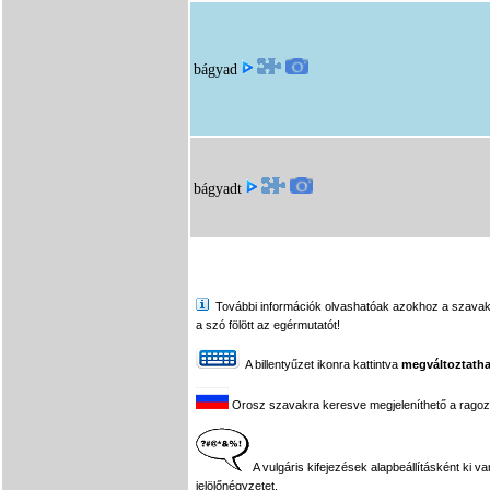
bágyad
bágyadt
További információk olvashatóak azokhoz a szavakhoz,
a szó fölött az egérmutatót!
A billentyűzet ikonra kattintva
megváltoztatha
Orosz szavakra keresve megjeleníthető a ragozási
A vulgáris kifejezések alapbeállításként ki v
jelölőnégyzetet.