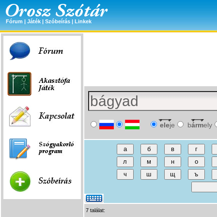
Fórum
|
Játék
|
Szóbeírás
|
Linkek
ele
je
b
árm
ely
7 találat: