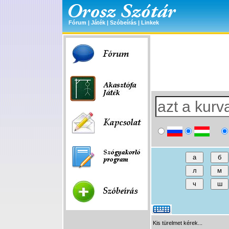
Fórum
|
Játék
|
Szóbeírás
|
Linkek
Kis türelmet kérek...