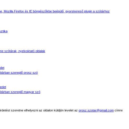
, Mozilla Firefox és IE böngészőkbe beépülő, gyorskereső plugin a szótárhoz
sztika
line szótárak, nyelvoktató oldalak
det
tárban szereplő orosz szó
edet
tárban szereplő magyar szó
detést szeretne elhelyezni az oldalon küldjön levelet az
orosz.szotar@gmail.com
címre