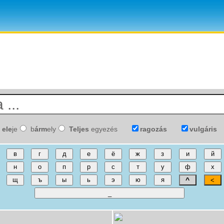
ele
je
b
árm
ely
Teljes
egyezés
ragozás
vulgáris