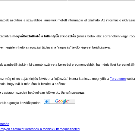
tóak azokhoz a szavakhoz, amelyek mellett információ jel található. Az információ elolvasás
kattintva
megváltoztatható a billentyűzetkiosztás
(orosz betűk abc sorrendben vagy íróg
megjeleníthető a ragozási táblázat a "ragozás" jelölőnégyzet beállításával.
ek alapbeállításként ki vannak szűrve a keresési eredményekből, ha mégis ilyet keresnél állít
még nincs saját kiejtés felvéve, a 'lejátszás' ikonra kattintva megnyílik a
Forvo.com
webla
ancia, hogy náluk már létezik felvétel a szóhoz.
ó
vastagon szedett betűvel van jelölve pl.: б
е
лый медв
е
дь
modult a google kezdőlapodon
eresés
 milyen szavakat keresnek a többiek? Itt megnézheted