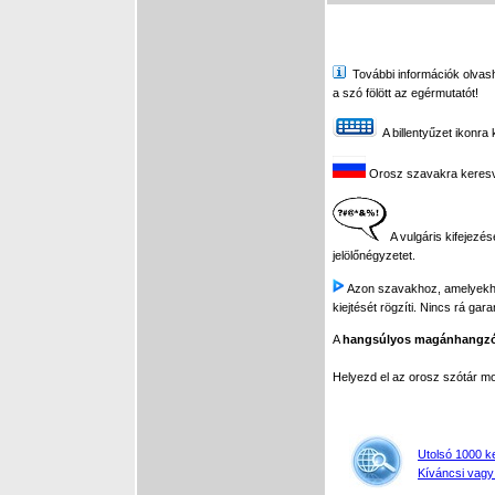
További információk olvasha
a szó fölött az egérmutatót!
A billentyűzet ikonra 
Orosz szavakra keresve 
A vulgáris kifejezés
jelölőnégyzetet.
Azon szavakhoz, amelyekhez 
kiejtését rögzíti. Nincs rá gar
A
hangsúlyos magánhangz
Helyezd el az orosz szótár 
Utolsó 1000 k
Kíváncsi vagy