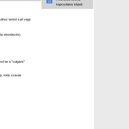
kapcsolatos képek
ához tartsd a jel vagy
ép elrendezés).
sd be a "vulgáris"
p, mely szavak