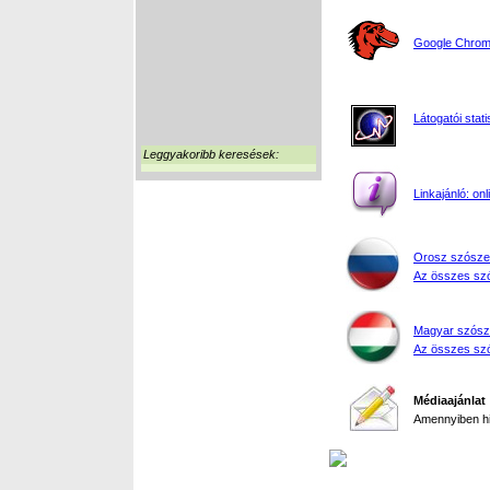
Google Chrome
Látogatói stati
Leggyakoribb keresések:
Linkajánló: on
Orosz szósze
Az összes szó
Magyar szósz
Az összes szó
Médiaajánlat
Amennyiben hir