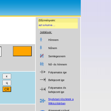
Előzményeim:
azt a kurva ...
Jelölések:
Hímnem
Nőnem
Semlegesnem
Nő- és hímnem
Folyamatos ige
Befejezett ige
Folyamatos és
befejezett ige
Nyelvtani részletek a
Wikiszótárban
A keresett szóval