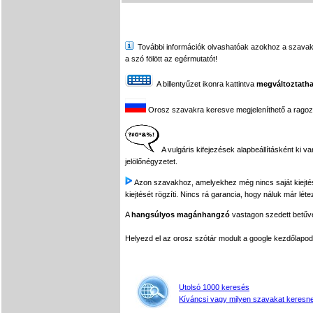
További információk olvashatóak azokhoz a szavakhoz,
a szó fölött az egérmutatót!
A billentyűzet ikonra kattintva
megváltoztatha
Orosz szavakra keresve megjeleníthető a ragozási
A vulgáris kifejezések alapbeállításként ki v
jelölőnégyzetet.
Azon szavakhoz, amelyekhez még nincs saját kiejtés f
kiejtését rögzíti. Nincs rá garancia, hogy náluk már léte
A
hangsúlyos magánhangzó
vastagon szedett betűvel
Helyezd el az orosz szótár modult a google kezdőla
Utolsó 1000 keresés
Kíváncsi vagy milyen szavakat keresne