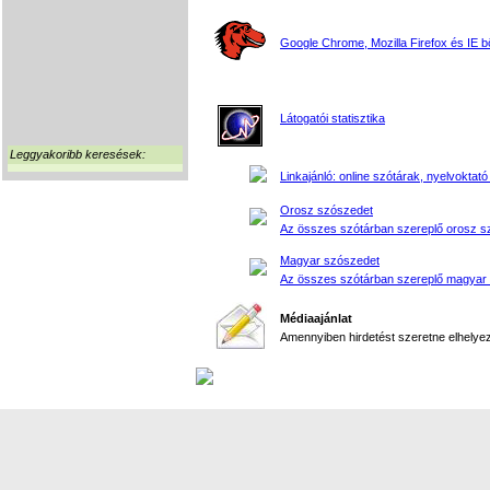
Google Chrome, Mozilla Firefox és IE 
Látogatói statisztika
Leggyakoribb keresések:
Linkajánló: online szótárak, nyelvoktató
Orosz szószedet
Az összes szótárban szereplő orosz s
Magyar szószedet
Az összes szótárban szereplő magyar
Médiaajánlat
Amennyiben hirdetést szeretne elhelyezn