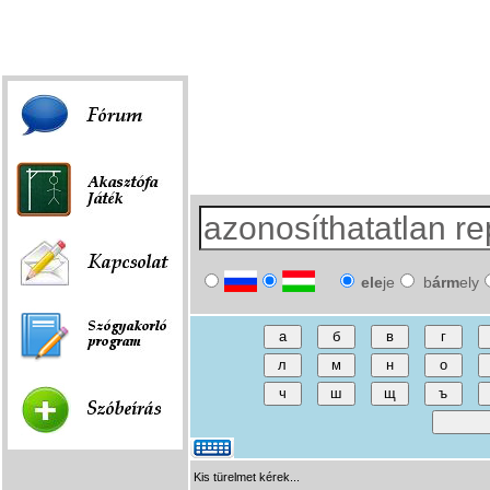
Fórum
|
Játék
|
Szóbeírás
|
Linkek
ele
je
b
árm
ely
Kis türelmet kérek...