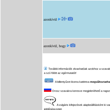
azonkívül
azonkívül, hogy
További információk olvashatóak azokhoz a szavakhoz,
a szó fölött az egérmutatót!
A billentyűzet ikonra kattintva
megváltoztatha
Orosz szavakra keresve megjeleníthető a ragozási
A vulgáris kifejezések alapbeállításként ki v
jelölőnégyzetet.