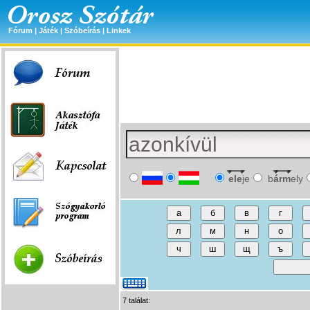
Fórum
|
Játék
|
Szóbeírás
|
Linkek
ele
je
b
árm
ely
7 találat: