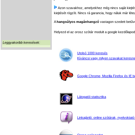
Azon szavakhoz, amelyekhez még nincs saját kiejtés f
kiejtését rögzíti. Nincs rá garancia, hogy náluk már léte
A
hangsúlyos magánhangzó
vastagon szedett betűvel
Helyezd el az orosz szótár modult a google kezdőla
Leggyakoribb keresések:
Utolsó 1000 keresés
Kíváncsi vagy milyen szavakat keresne
Google Chrome, Mozilla Firefox és IE 
Látogatói statisztika
Linkajánló: online szótárak, nyelvoktató