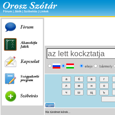
Fórum
|
Játék
|
Szóbeírás
|
Linkek
ele
je
b
árm
ely
Kis türelmet kérek...