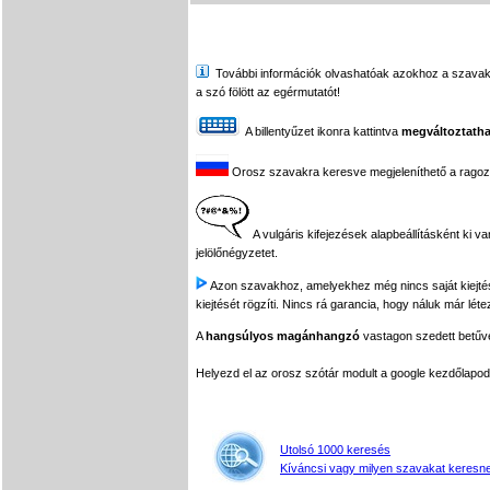
További információk olvashatóak azokhoz a szavakhoz,
a szó fölött az egérmutatót!
A billentyűzet ikonra kattintva
megváltoztatha
Orosz szavakra keresve megjeleníthető a ragozási
A vulgáris kifejezések alapbeállításként ki v
jelölőnégyzetet.
Azon szavakhoz, amelyekhez még nincs saját kiejtés f
kiejtését rögzíti. Nincs rá garancia, hogy náluk már léte
A
hangsúlyos magánhangzó
vastagon szedett betűvel
Helyezd el az orosz szótár modult a google kezdőla
Utolsó 1000 keresés
Kíváncsi vagy milyen szavakat keresne