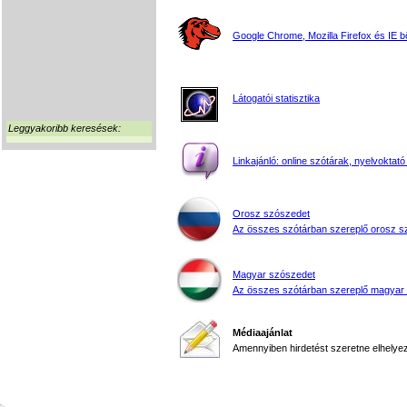
Google Chrome, Mozilla Firefox és IE 
Látogatói statisztika
Leggyakoribb keresések:
Linkajánló: online szótárak, nyelvoktató
Orosz szószedet
Az összes szótárban szereplő orosz s
Magyar szószedet
Az összes szótárban szereplő magyar
Médiaajánlat
Amennyiben hirdetést szeretne elhelyezn