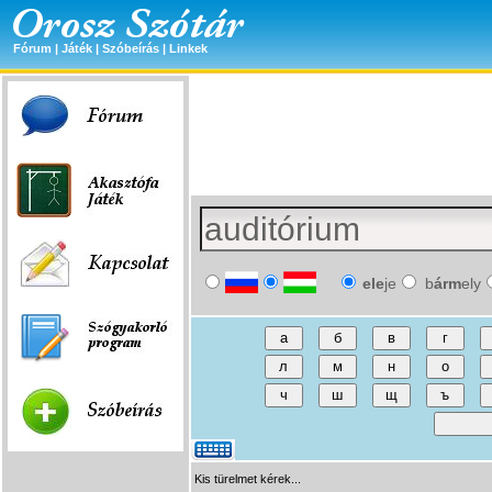
Fórum
|
Játék
|
Szóbeírás
|
Linkek
ele
je
b
árm
ely
Kis türelmet kérek...