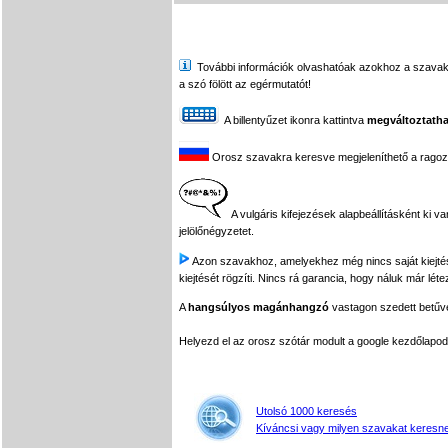
További információk olvashatóak azokhoz a szavakhoz,
a szó fölött az egérmutatót!
A billentyűzet ikonra kattintva
megváltoztatha
Orosz szavakra keresve megjeleníthető a ragozási
A vulgáris kifejezések alapbeállításként ki v
jelölőnégyzetet.
Azon szavakhoz, amelyekhez még nincs saját kiejtés f
kiejtését rögzíti. Nincs rá garancia, hogy náluk már léte
A
hangsúlyos magánhangzó
vastagon szedett betűvel
Helyezd el az orosz szótár modult a google kezdőla
Utolsó 1000 keresés
Kíváncsi vagy milyen szavakat keresne