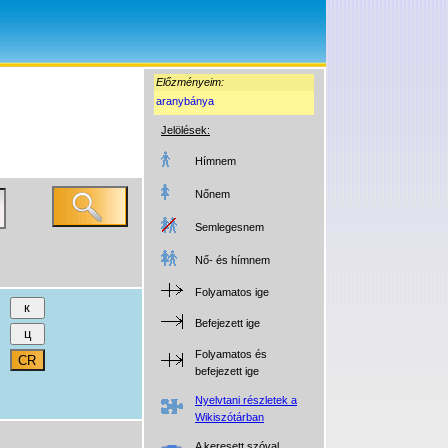
Előzményeim:
aranybánya
Jelölések:
Hímnem
Nőnem
Semlegesnem
Nő- és hímnem
Folyamatos ige
Befejezett ige
Folyamatos és
befejezett ige
Nyelvtani részletek a
Wikiszótárban
A keresett szóval