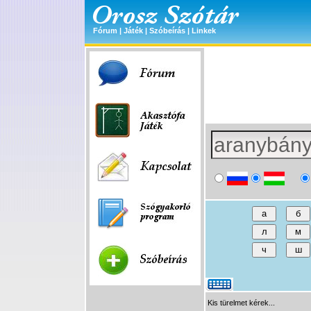
Fórum
|
Játék
|
Szóbeírás
|
Linkek
Kis türelmet kérek...