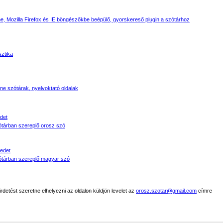
, Mozilla Firefox és IE böngészőkbe beépülő, gyorskereső plugin a szótárhoz
sztika
line szótárak, nyelvoktató oldalak
det
tárban szereplő orosz szó
edet
tárban szereplő magyar szó
detést szeretne elhelyezni az oldalon küldjön levelet az
orosz.szotar@gmail.com
címre