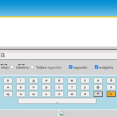
ele
je
b
árm
ely
Teljes
egyezés
ragozás
vulgáris