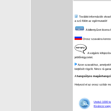
További információk olvasha
a szó fölött az egérmutatót!
A billentyűzet ikonra 
Orosz szavakra keresve 
A vulgáris kifejezés
jelölőnégyzetet.
Azon szavakhoz, amelyekhez 
kiejtését rögzíti. Nincs rá gar
A
hangsúlyos magánhangz
Helyezd el az orosz szótár 
Utolsó 1000 k
Kíváncsi vagy