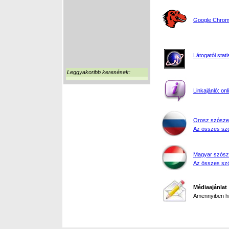
Google Chrome
Látogatói stati
Leggyakoribb keresések:
Linkajánló: on
Orosz szósze
Az összes szó
Magyar szósz
Az összes szó
Médiaajánlat
Amennyiben hir