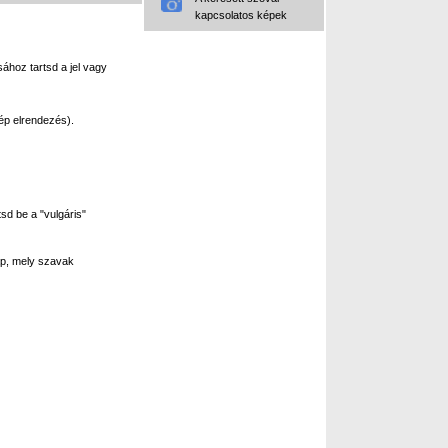
kapcsolatos képek
ához tartsd a jel vagy
ép elrendezés).
sd be a "vulgáris"
p, mely szavak