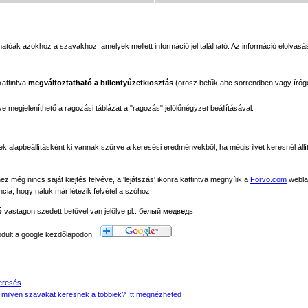
tóak azokhoz a szavakhoz, amelyek mellett információ jel található. Az információ elolvasás
kattintva
megváltoztatható a billentyűzetkiosztás
(orosz betűk abc sorrendben vagy íróg
megjeleníthető a ragozási táblázat a "ragozás" jelölőnégyzet beállításával.
ek alapbeállításként ki vannak szűrve a keresési eredményekből, ha mégis ilyet keresnél állít
még nincs saját kiejtés felvéve, a 'lejátszás' ikonra kattintva megnyílik a
Forvo.com
webla
ancia, hogy náluk már létezik felvétel a szóhoz.
ó
vastagon szedett betűvel van jelölve pl.: б
е
лый медв
е
дь
modult a google kezdőlapodon
eresés
 milyen szavakat keresnek a többiek? Itt megnézheted