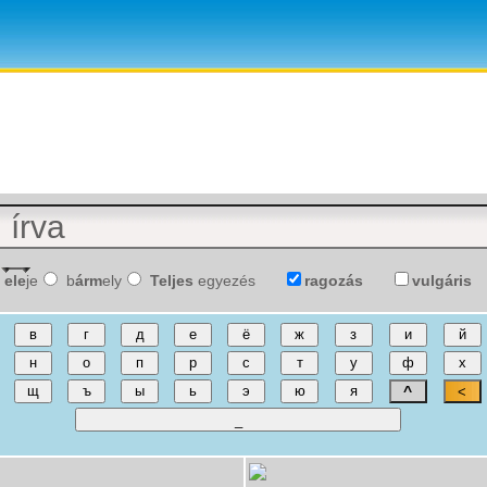
ele
je
b
árm
ely
Teljes
egyezés
ragozás
vulgáris