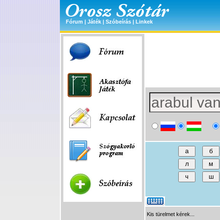
Fórum
|
Játék
|
Szóbeírás
|
Linkek
Kis türelmet kérek...