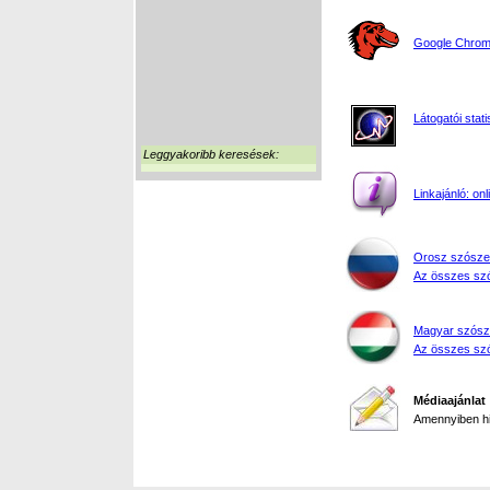
Google Chrome
Látogatói stati
Leggyakoribb keresések:
Linkajánló: on
Orosz szósze
Az összes szó
Magyar szósz
Az összes szó
Médiaajánlat
Amennyiben hir