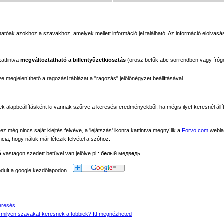
tóak azokhoz a szavakhoz, amelyek mellett információ jel található. Az információ elolvasás
kattintva
megváltoztatható a billentyűzetkiosztás
(orosz betűk abc sorrendben vagy íróg
megjeleníthető a ragozási táblázat a "ragozás" jelölőnégyzet beállításával.
ek alapbeállításként ki vannak szűrve a keresési eredményekből, ha mégis ilyet keresnél állít
még nincs saját kiejtés felvéve, a 'lejátszás' ikonra kattintva megnyílik a
Forvo.com
webla
ancia, hogy náluk már létezik felvétel a szóhoz.
ó
vastagon szedett betűvel van jelölve pl.: б
е
лый медв
е
дь
modult a google kezdőlapodon
eresés
 milyen szavakat keresnek a többiek? Itt megnézheted