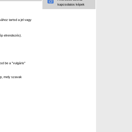
kapcsolatos képek
ához tartsd a jel vagy
ép elrendezés).
sd be a "vulgáris"
p, mely szavak