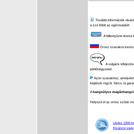
További információk olvasha
a szó fölött az egérmutatót!
A billentyűzet ikonra 
Orosz szavakra keresve 
A vulgáris kifejezés
jelölőnégyzetet.
Azon szavakhoz, amelyekhez 
kiejtését rögzíti. Nincs rá gar
A
hangsúlyos magánhangz
Helyezd el az orosz szótár 
Utolsó 1000 k
Kíváncsi vagy