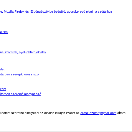
, Mozilla Firefox és IE böngészőkbe beépülő, gyorskereső plugin a szótárhoz
sztika
line szótárak, nyelvoktató oldalak
det
tárban szereplő orosz szó
edet
tárban szereplő magyar szó
detést szeretne elhelyezni az oldalon küldjön levelet az
orosz.szotar@gmail.com
címre