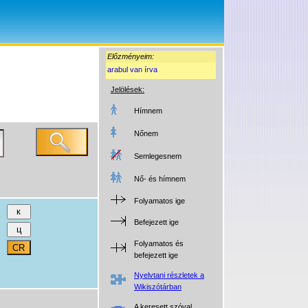
Előzményeim:
arabul van írva
Jelölések:
Hímnem
Nőnem
Semlegesnem
Nő- és hímnem
Folyamatos ige
Befejezett ige
Folyamatos és
befejezett ige
Nyelvtani részletek a
Wikiszótárban
A keresett szóval