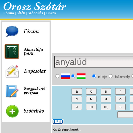
Fórum
|
Játék
|
Szóbeírás
|
Linkek
ele
je
b
árm
ely
Kis türelmet kérek...