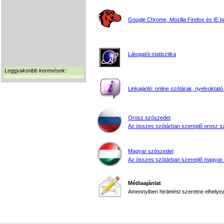
Google Chrome, Mozilla Firefox és IE 
Látogatói statisztika
Leggyakoribb keresések:
Linkajánló: online szótárak, nyelvoktató
Orosz szószedet
Az összes szótárban szereplő orosz s
Magyar szószedet
Az összes szótárban szereplő magyar
Médiaajánlat
Amennyiben hirdetést szeretne elhelyezn