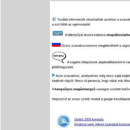
További információk olvashatóak azokhoz a szavakhoz,
a szó fölött az egérmutatót!
A billentyűzet ikonra kattintva
megváltoztatha
Orosz szavakra keresve megjeleníthető a ragozási
A vulgáris kifejezések alapbeállításként ki v
jelölőnégyzetet.
Azon szavakhoz, amelyekhez még nincs saját kiejtés f
kiejtését rögzíti. Nincs rá garancia, hogy náluk már léte
A
hangsúlyos magánhangzó
vastagon szedett betűvel
Helyezd el az orosz szótár modult a google kezdőla
Utolsó 1000 keresés
Kíváncsi vagy milyen szavakat keresne