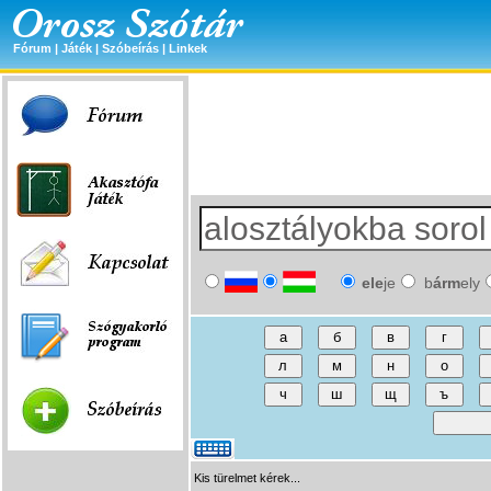
Fórum
|
Játék
|
Szóbeírás
|
Linkek
ele
je
b
árm
ely
Kis türelmet kérek...