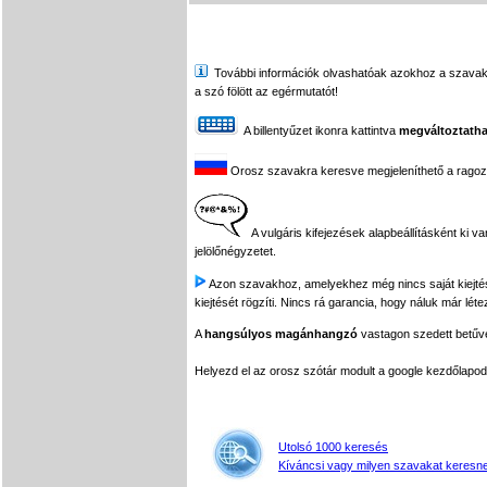
További információk olvashatóak azokhoz a szavakhoz,
a szó fölött az egérmutatót!
A billentyűzet ikonra kattintva
megváltoztatha
Orosz szavakra keresve megjeleníthető a ragozási
A vulgáris kifejezések alapbeállításként ki v
jelölőnégyzetet.
Azon szavakhoz, amelyekhez még nincs saját kiejtés f
kiejtését rögzíti. Nincs rá garancia, hogy náluk már léte
A
hangsúlyos magánhangzó
vastagon szedett betűvel
Helyezd el az orosz szótár modult a google kezdőla
Utolsó 1000 keresés
Kíváncsi vagy milyen szavakat keresne