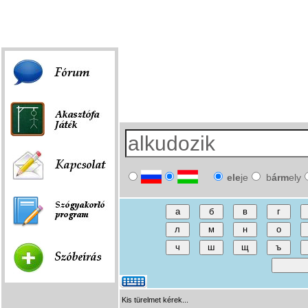
Fórum
|
Játék
|
Szóbeírás
|
Linkek
ele
je
b
árm
ely
Kis türelmet kérek...