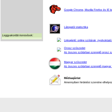
Google Chrome, Mozilla Firefox és IE 
Látogatói statisztika
Leggyakoribb keresések:
Linkajánló: online szótárak, nyelvoktató
Orosz szószedet
Az összes szótárban szereplő orosz s
Magyar szószedet
Az összes szótárban szereplő magyar
Médiaajánlat
Amennyiben hirdetést szeretne elhelyezn