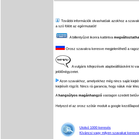
További információk olvashatóak azokhoz a szavakhoz,
a szó fölött az egérmutatót!
A billentyűzet ikonra kattintva
megváltoztatha
Orosz szavakra keresve megjeleníthető a ragozási
A vulgáris kifejezések alapbeállításként ki v
jelölőnégyzetet.
Azon szavakhoz, amelyekhez még nincs saját kiejtés f
kiejtését rögzíti. Nincs rá garancia, hogy náluk már léte
A
hangsúlyos magánhangzó
vastagon szedett betűvel
Helyezd el az orosz szótár modult a google kezdőla
Utolsó 1000 keresés
Kíváncsi vagy milyen szavakat keresne