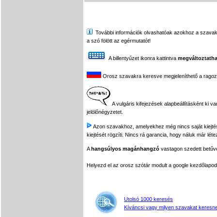
További információk olvashatóak azokhoz a szavakhoz,
a szó fölött az egérmutatót!
A billentyűzet ikonra kattintva
megváltoztatha
Orosz szavakra keresve megjeleníthető a ragozási
A vulgáris kifejezések alapbeállításként ki v
jelölőnégyzetet.
Azon szavakhoz, amelyekhez még nincs saját kiejtés f
kiejtését rögzíti. Nincs rá garancia, hogy náluk már léte
A
hangsúlyos magánhangzó
vastagon szedett betűvel
Helyezd el az orosz szótár modult a google kezdőla
Utolsó 1000 keresés
Kíváncsi vagy milyen szavakat keresne