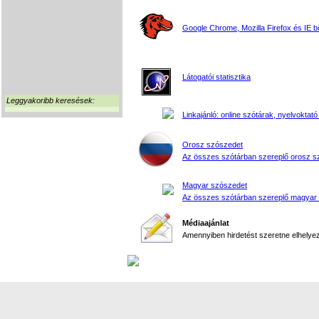
Google Chrome, Mozilla Firefox és IE 
Látogatói statisztika
Leggyakoribb keresések:
Linkajánló: online szótárak, nyelvoktató
Orosz szószedet
Az összes szótárban szereplő orosz s
Magyar szószedet
Az összes szótárban szereplő magyar
Médiaajánlat
Amennyiben hirdetést szeretne elhelyezn