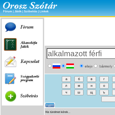
Fórum
|
Játék
|
Szóbeírás
|
Linkek
ele
je
b
árm
ely
Kis türelmet kérek...