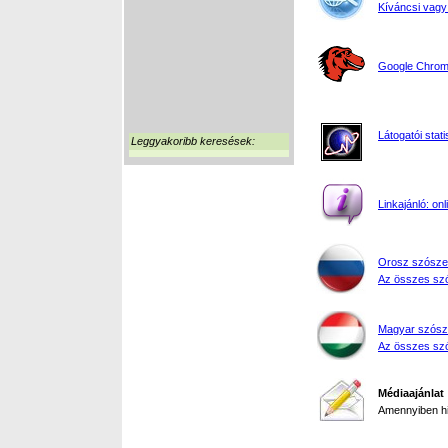
Kíváncsi vagy
Google Chrome
Látogatói stati
Leggyakoribb keresések:
Linkajánló: on
Orosz szósze
Az összes szó
Magyar szósz
Az összes szó
Médiaajánlat
Amennyiben hir