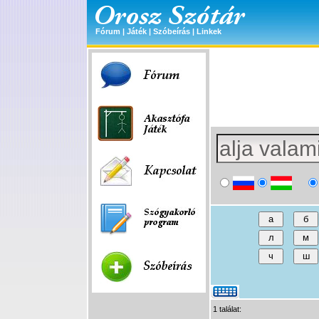
Fórum
|
Játék
|
Szóbeírás
|
Linkek
1 találat: