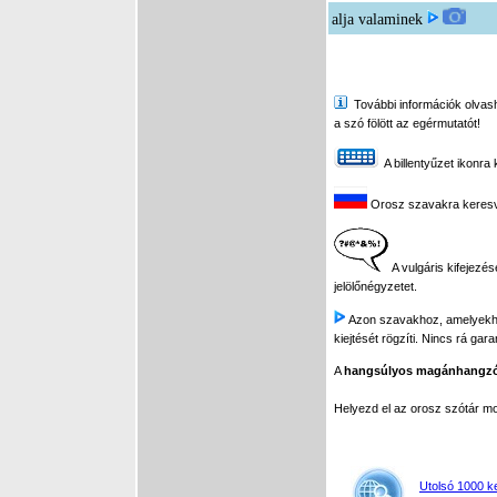
alja valaminek
További információk olvasha
a szó fölött az egérmutatót!
A billentyűzet ikonra 
Orosz szavakra keresve 
A vulgáris kifejezés
jelölőnégyzetet.
Azon szavakhoz, amelyekhez 
kiejtését rögzíti. Nincs rá gar
A
hangsúlyos magánhangz
Helyezd el az orosz szótár 
Utolsó 1000 k