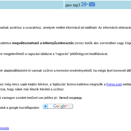
дно
mp3
tóak azokhoz a szavakhoz, amelyek mellett információ jel található. Az információ elolvasás
kattintva
megváltoztatható a billentyűzetkiosztás
(orosz betűk abc sorrendben vagy íróg
megjeleníthető a ragozási táblázat a "ragozás" jelölőnégyzet beállításával.
ek alapbeállításként ki vannak szűrve a keresési eredményekből, ha mégis ilyet keresnél állít
még nincs saját kiejtés felvéve, a 'lejátszás' ikonra kattintva megnyílik a
Forvo.com
webla
ancia, hogy náluk már létezik felvétel a szóhoz.
ó
vastagon szedett betűvel van jelölve pl.: б
е
лый медв
е
дь
modult a google kezdőlapodon
eresés