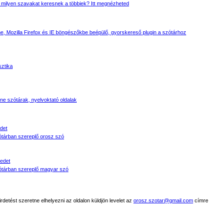
 milyen szavakat keresnek a többiek? Itt megnézheted
, Mozilla Firefox és IE böngészőkbe beépülő, gyorskereső plugin a szótárhoz
sztika
line szótárak, nyelvoktató oldalak
det
tárban szereplő orosz szó
edet
tárban szereplő magyar szó
detést szeretne elhelyezni az oldalon küldjön levelet az
orosz.szotar@gmail.com
címre