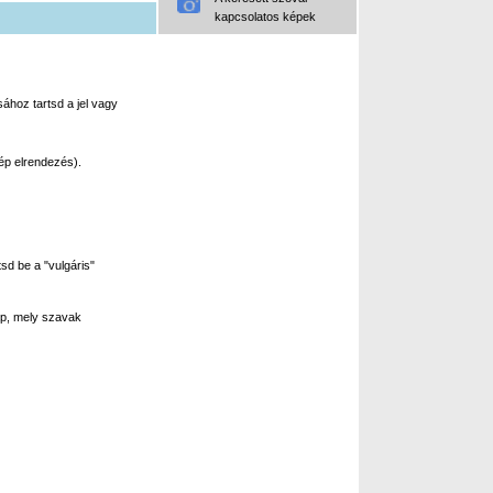
kapcsolatos képek
ához tartsd a jel vagy
ép elrendezés).
sd be a "vulgáris"
p, mely szavak