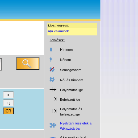
Előzményeim:
alja valaminek
Jelölések:
Hímnem
Nőnem
Semlegesnem
Nő- és hímnem
Folyamatos ige
Befejezett ige
Folyamatos és
befejezett ige
Nyelvtani részletek a
Wikiszótárban
A keresett szóval