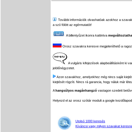
További információk olvashatóak azokhoz a szavakhoz,
a szó fölött az egérmutatót!
A billentyűzet ikonra kattintva
megváltoztatha
Orosz szavakra keresve megjeleníthető a ragozási
A vulgáris kifejezések alapbeállításként ki v
jelölőnégyzetet.
Azon szavakhoz, amelyekhez még nincs saját kiejtés f
kiejtését rögzíti. Nincs rá garancia, hogy náluk már léte
A
hangsúlyos magánhangzó
vastagon szedett betűvel
Helyezd el az orosz szótár modult a google kezdőla
Utolsó 1000 keresés
Kíváncsi vagy milyen szavakat keresne