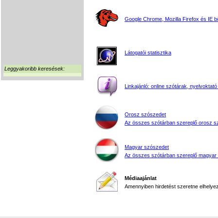
Google Chrome, Mozilla Firefox és IE 
Látogatói statisztika
Leggyakoribb keresések:
Linkajánló: online szótárak, nyelvoktató
Orosz szószedet
Az összes szótárban szereplő orosz s
Magyar szószedet
Az összes szótárban szereplő magyar
Médiaajánlat
Amennyiben hirdetést szeretne elhelyezn