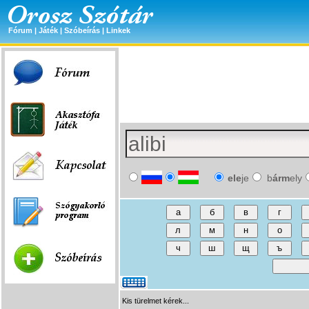
Fórum
|
Játék
|
Szóbeírás
|
Linkek
ele
je
b
árm
ely
Kis türelmet kérek...