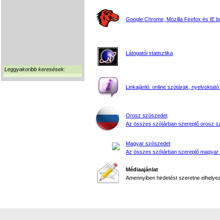
Google Chrome, Mozilla Firefox és IE 
Látogatói statisztika
Leggyakoribb keresések:
Linkajánló: online szótárak, nyelvoktató
Orosz szószedet
Az összes szótárban szereplő orosz s
Magyar szószedet
Az összes szótárban szereplő magyar
Médiaajánlat
Amennyiben hirdetést szeretne elhelyezn