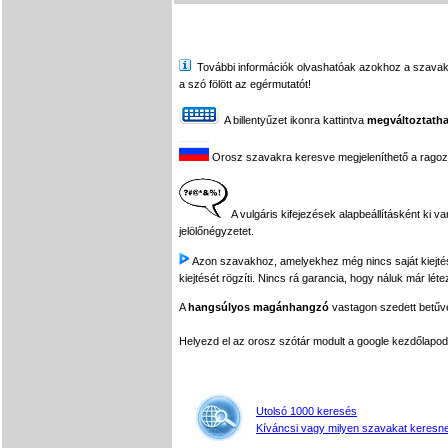
További információk olvashatóak azokhoz a szavakhoz,
a szó fölött az egérmutatót!
A billentyűzet ikonra kattintva
megváltoztatha
Orosz szavakra keresve megjeleníthető a ragozási
A vulgáris kifejezések alapbeállításként ki v
jelölőnégyzetet.
Azon szavakhoz, amelyekhez még nincs saját kiejtés f
kiejtését rögzíti. Nincs rá garancia, hogy náluk már léte
A
hangsúlyos magánhangzó
vastagon szedett betűvel
Helyezd el az orosz szótár modult a google kezdőla
Utolsó 1000 keresés
Kíváncsi vagy milyen szavakat keresne