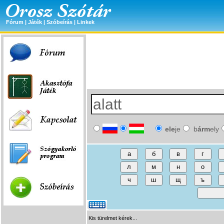
Fórum
|
Játék
|
Szóbeírás
|
Linkek
ele
je
b
árm
ely
Kis türelmet kérek...