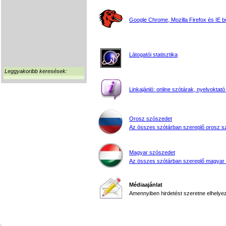
Google Chrome, Mozilla Firefox és IE 
Látogatói statisztika
Leggyakoribb keresések:
Linkajánló: online szótárak, nyelvoktató
Orosz szószedet
Az összes szótárban szereplő orosz s
Magyar szószedet
Az összes szótárban szereplő magyar
Médiaajánlat
Amennyiben hirdetést szeretne elhelyezn