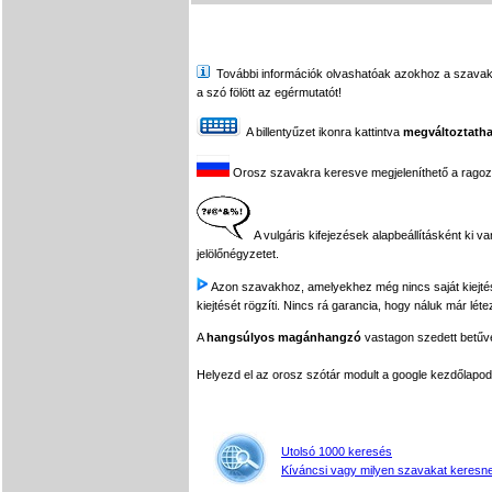
További információk olvashatóak azokhoz a szavakhoz,
a szó fölött az egérmutatót!
A billentyűzet ikonra kattintva
megváltoztatha
Orosz szavakra keresve megjeleníthető a ragozási
A vulgáris kifejezések alapbeállításként ki v
jelölőnégyzetet.
Azon szavakhoz, amelyekhez még nincs saját kiejtés f
kiejtését rögzíti. Nincs rá garancia, hogy náluk már léte
A
hangsúlyos magánhangzó
vastagon szedett betűvel
Helyezd el az orosz szótár modult a google kezdőla
Utolsó 1000 keresés
Kíváncsi vagy milyen szavakat keresne