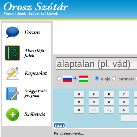
Fórum
|
Játék
|
Szóbeírás
|
Linkek
ele
je
b
árm
ely
Kis türelmet kérek...