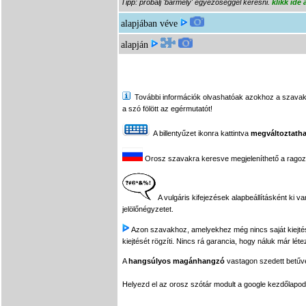
Tipp: próbálj 'bármely' egyezőséggel keresni.
klikk ide
alapjában véve
alapján
További információk olvashatóak azokhoz a szavakhoz,
a szó fölött az egérmutatót!
A billentyűzet ikonra kattintva
megváltoztatha
Orosz szavakra keresve megjeleníthető a ragozási
A vulgáris kifejezések alapbeállításként ki v
jelölőnégyzetet.
Azon szavakhoz, amelyekhez még nincs saját kiejtés f
kiejtését rögzíti. Nincs rá garancia, hogy náluk már léte
A
hangsúlyos magánhangzó
vastagon szedett betűvel
Helyezd el az orosz szótár modult a google kezdőla