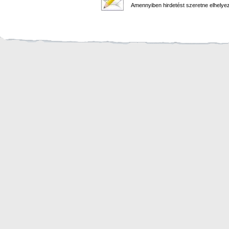
Amennyiben hirdetést szeretne elhelyezn