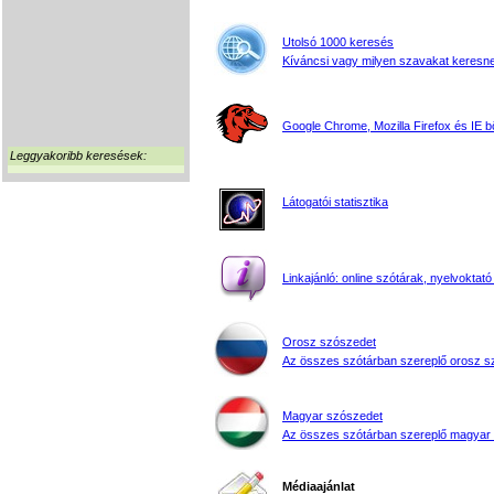
Utolsó 1000 keresés
Kíváncsi vagy milyen szavakat keresne
Google Chrome, Mozilla Firefox és IE 
Leggyakoribb keresések:
Látogatói statisztika
Linkajánló: online szótárak, nyelvoktató
Orosz szószedet
Az összes szótárban szereplő orosz s
Magyar szószedet
Az összes szótárban szereplő magyar
Médiaajánlat