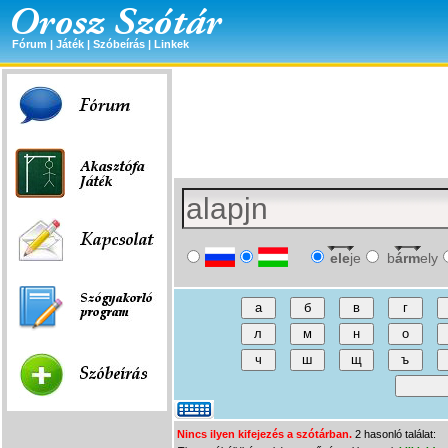
Fórum
|
Játék
|
Szóbeírás
|
Linkek
ele
je
b
árm
ely
Nincs ilyen kifejezés a szótárban.
2 hasonló találat: