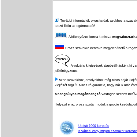
További információk olvashatóak azokhoz a szavakhoz,
a szó fölött az egérmutatót!
A billentyűzet ikonra kattintva
megváltoztatha
Orosz szavakra keresve megjeleníthető a ragozási
A vulgáris kifejezések alapbeállításként ki v
jelölőnégyzetet.
Azon szavakhoz, amelyekhez még nincs saját kiejtés f
kiejtését rögzíti. Nincs rá garancia, hogy náluk már léte
A
hangsúlyos magánhangzó
vastagon szedett betűvel
Helyezd el az orosz szótár modult a google kezdőla
Utolsó 1000 keresés
Kíváncsi vagy milyen szavakat keresne