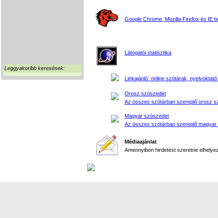
Google Chrome, Mozilla Firefox és IE 
Látogatói statisztika
Leggyakoribb keresések:
Linkajánló: online szótárak, nyelvoktató
Orosz szószedet
Az összes szótárban szereplő orosz s
Magyar szószedet
Az összes szótárban szereplő magyar
Médiaajánlat
Amennyiben hirdetést szeretne elhelyezn