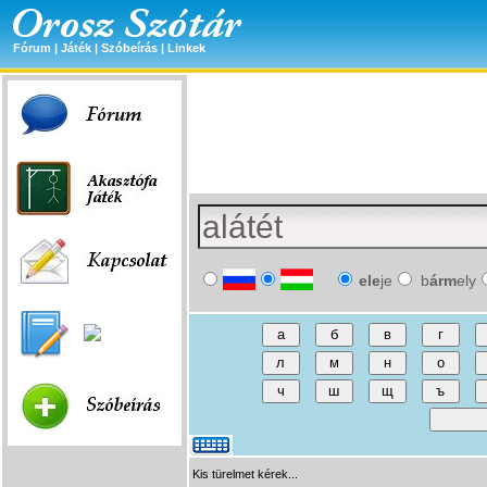
Fórum
|
Játék
|
Szóbeírás
|
Linkek
ele
je
b
árm
ely
Kis türelmet kérek...