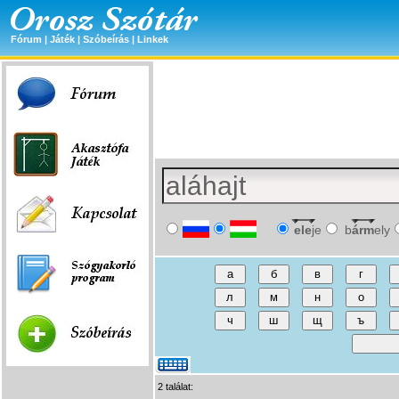
Fórum
|
Játék
|
Szóbeírás
|
Linkek
ele
je
b
árm
ely
2 találat: