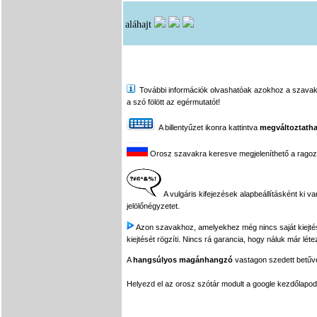
aláhajt
További információk olvashatóak azokhoz a szavakhoz,
a szó fölött az egérmutatót!
A billentyűzet ikonra kattintva
megváltoztatha
Orosz szavakra keresve megjeleníthető a ragozási
A vulgáris kifejezések alapbeállításként ki v
jelölőnégyzetet.
Azon szavakhoz, amelyekhez még nincs saját kiejtés f
kiejtését rögzíti. Nincs rá garancia, hogy náluk már léte
A
hangsúlyos magánhangzó
vastagon szedett betűvel
Helyezd el az orosz szótár modult a google kezdőla