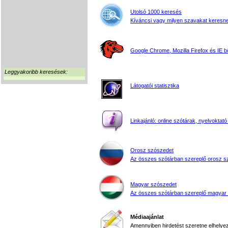
Utolsó 1000 keresés
Kíváncsi vagy milyen szavakat keresne
Google Chrome, Mozilla Firefox és IE 
Leggyakoribb keresések:
Látogatói statisztika
Linkajánló: online szótárak, nyelvoktató
Orosz szószedet
Az összes szótárban szereplő orosz s
Magyar szószedet
Az összes szótárban szereplő magyar
Médiaajánlat
Amennyiben hirdetést szeretne elhelyezn