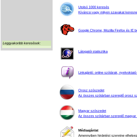
Utolsó 1000 keresés
Kíváncsi vagy milyen szavakat keresne
Google Chrome, Mozilla Firefox és IE 
Leggyakoribb keresések:
Látogatói statisztika
Linkajánló: online szótárak, nyelvoktató
Orosz szószedet
Az összes szótárban szereplő orosz s
Magyar szószedet
Az összes szótárban szereplő magyar
Médiaajánlat
Amennyiben hirdetést szeretne elhelyezn