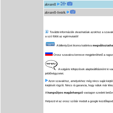
akvarell
akvarell-festék
További információk olvashatóak azokhoz a szavakhoz,
a szó fölött az egérmutatót!
A billentyűzet ikonra kattintva
megváltoztatha
Orosz szavakra keresve megjeleníthető a ragozási
A vulgáris kifejezések alapbeállításként ki v
jelölőnégyzetet.
Azon szavakhoz, amelyekhez még nincs saját kiejtés f
kiejtését rögzíti. Nincs rá garancia, hogy náluk már léte
A
hangsúlyos magánhangzó
vastagon szedett betűvel
Helyezd el az orosz szótár modult a google kezdőla