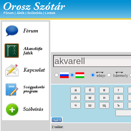
Fórum
|
Játék
|
Szóbeírás
|
Linkek
ele
je
b
árm
ely
2 találat: