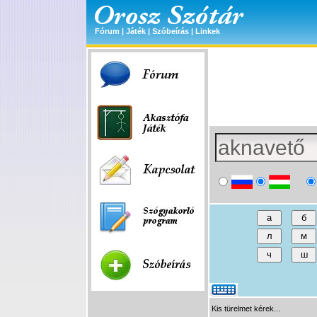
Fórum
|
Játék
|
Szóbeírás
|
Linkek
Kis türelmet kérek...