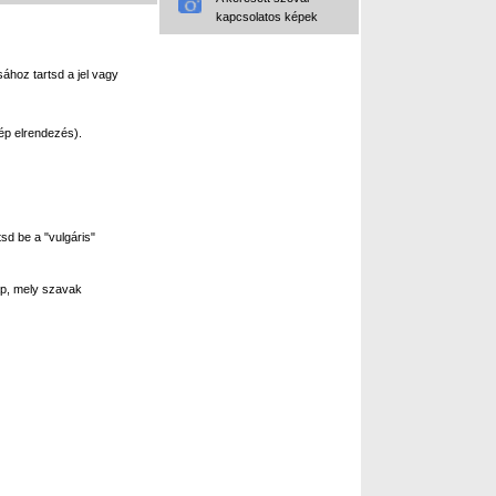
kapcsolatos képek
ához tartsd a jel vagy
ép elrendezés).
sd be a "vulgáris"
p, mely szavak