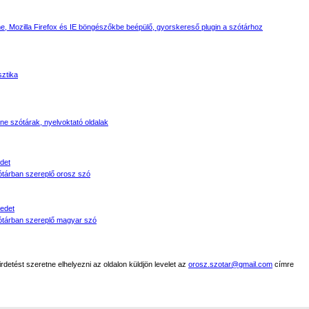
, Mozilla Firefox és IE böngészőkbe beépülő, gyorskereső plugin a szótárhoz
sztika
line szótárak, nyelvoktató oldalak
det
tárban szereplő orosz szó
edet
tárban szereplő magyar szó
detést szeretne elhelyezni az oldalon küldjön levelet az
orosz.szotar@gmail.com
címre