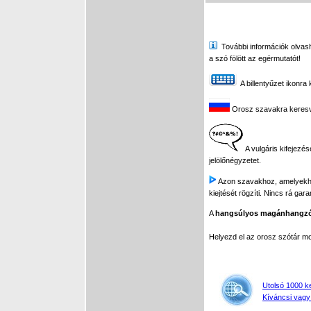
További információk olvasha
a szó fölött az egérmutatót!
A billentyűzet ikonra 
Orosz szavakra keresve 
A vulgáris kifejezés
jelölőnégyzetet.
Azon szavakhoz, amelyekhez 
kiejtését rögzíti. Nincs rá gar
A
hangsúlyos magánhangz
Helyezd el az orosz szótár 
Utolsó 1000 k
Kíváncsi vagy