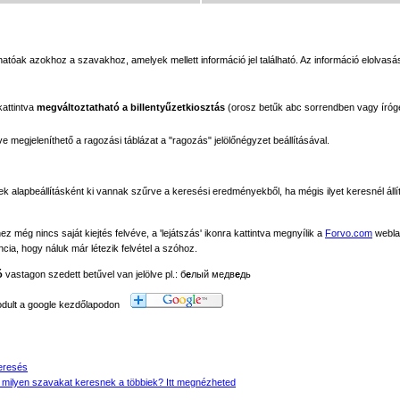
tóak azokhoz a szavakhoz, amelyek mellett információ jel található. Az információ elolvasás
kattintva
megváltoztatható a billentyűzetkiosztás
(orosz betűk abc sorrendben vagy íróg
megjeleníthető a ragozási táblázat a "ragozás" jelölőnégyzet beállításával.
ek alapbeállításként ki vannak szűrve a keresési eredményekből, ha mégis ilyet keresnél állít
még nincs saját kiejtés felvéve, a 'lejátszás' ikonra kattintva megnyílik a
Forvo.com
webla
ancia, hogy náluk már létezik felvétel a szóhoz.
ó
vastagon szedett betűvel van jelölve pl.: б
е
лый медв
е
дь
modult a google kezdőlapodon
eresés
 milyen szavakat keresnek a többiek? Itt megnézheted