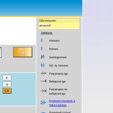
Előzményeim:
aknavető
Jelölések:
Hímnem
Nőnem
Semlegesnem
Nő- és hímnem
Folyamatos ige
Befejezett ige
Folyamatos és
befejezett ige
Nyelvtani részletek a
Wikiszótárban
A keresett szóval