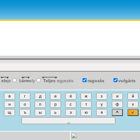
ele
je
b
árm
ely
Teljes
egyezés
ragozás
vulgáris