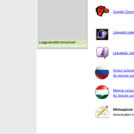
Google Chrome
Látogatói stati
Leggyakoribb keresések:
Linkajánló: on
Orosz szósze
Az összes szó
Magyar szósz
Az összes szó
Médiaajánlat
Amennyiben hir