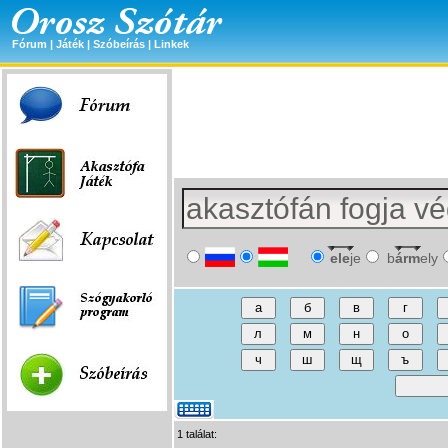
Fórum
|
Játék
|
Szóbeírás
|
Linkek
ele
je
b
árm
ely
1 találat: