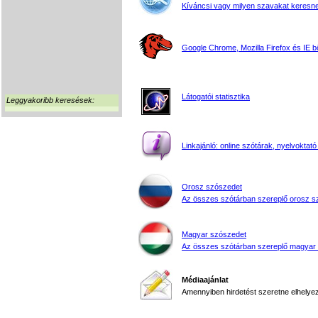
Kíváncsi vagy milyen szavakat keresne
Google Chrome, Mozilla Firefox és IE 
Látogatói statisztika
Leggyakoribb keresések:
Linkajánló: online szótárak, nyelvoktató
Orosz szószedet
Az összes szótárban szereplő orosz s
Magyar szószedet
Az összes szótárban szereplő magyar
Médiaajánlat
Amennyiben hirdetést szeretne elhelyezn