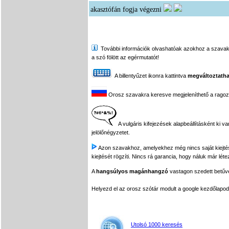
akasztófán fogja végezni
További információk olvashatóak azokhoz a szavakhoz,
a szó fölött az egérmutatót!
A billentyűzet ikonra kattintva
megváltoztatha
Orosz szavakra keresve megjeleníthető a ragozási
A vulgáris kifejezések alapbeállításként ki v
jelölőnégyzetet.
Azon szavakhoz, amelyekhez még nincs saját kiejtés f
kiejtését rögzíti. Nincs rá garancia, hogy náluk már léte
A
hangsúlyos magánhangzó
vastagon szedett betűvel
Helyezd el az orosz szótár modult a google kezdőla
Utolsó 1000 keresés