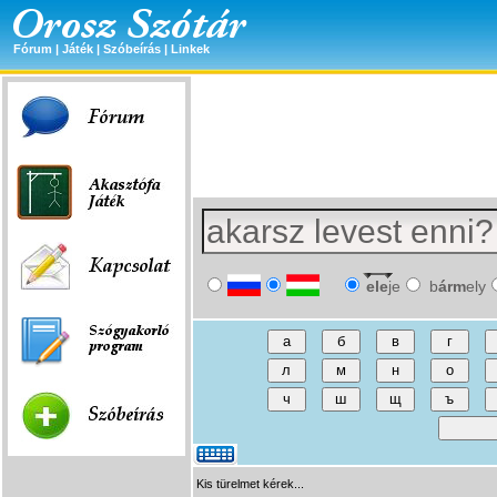
Fórum
|
Játék
|
Szóbeírás
|
Linkek
ele
je
b
árm
ely
Kis türelmet kérek...