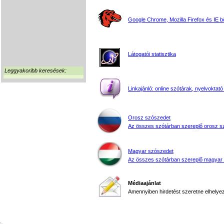
Google Chrome, Mozilla Firefox és IE 
Látogatói statisztika
Leggyakoribb keresések:
Linkajánló: online szótárak, nyelvoktató
Orosz szószedet
Az összes szótárban szereplő orosz s
Magyar szószedet
Az összes szótárban szereplő magyar
Médiaajánlat
Amennyiben hirdetést szeretne elhelyezn