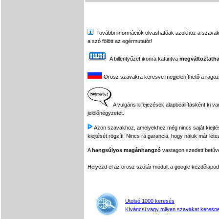
További információk olvashatóak azokhoz a szavakhoz,
a szó fölött az egérmutatót!
A billentyűzet ikonra kattintva
megváltoztatha
Orosz szavakra keresve megjeleníthető a ragozási
A vulgáris kifejezések alapbeállításként ki v
jelölőnégyzetet.
Azon szavakhoz, amelyekhez még nincs saját kiejtés f
kiejtését rögzíti. Nincs rá garancia, hogy náluk már léte
A
hangsúlyos magánhangzó
vastagon szedett betűvel
Helyezd el az orosz szótár modult a google kezdőla
Utolsó 1000 keresés
Kíváncsi vagy milyen szavakat keresne